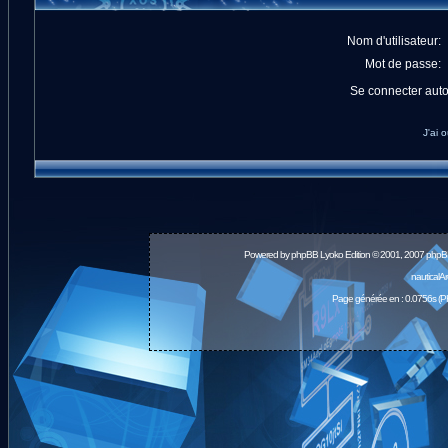
Nom d'utilisateur:
Mot de passe:
Se connecter aut
J'ai 
Powered by
phpBB
Lyoko Edition © 2001, 2007 phpB
nauticalA
Page générée en : 0.0756s (P