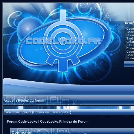
Derni
[Code
[Code
[Code
[Site]
[Créa
[IFSC
[Code
[Code
[Code
[Code
Accueil
Règles du forum
|
Bienvenue, Invité ! (
Connexion
|
S'enregistrer
)
Forum Code Lyoko | CodeLyoko.Fr Index du Forum
Connexion