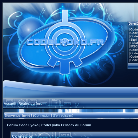
Derni
[Code
[Code
[Code
[Site]
[Créa
[IFSC
[Code
[Code
[Code
[Code
Accueil
Règles du forum
|
Bienvenue, Invité ! (
Connexion
|
S'enregistrer
)
Forum Code Lyoko | CodeLyoko.Fr Index du Forum
Connexion