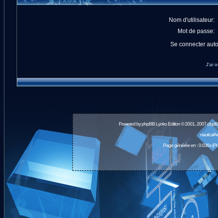
Nom d'utilisateur:
Mot de passe:
Se connecter aut
J'ai 
Powered by
phpBB
Lyoko Edition © 2001, 2007 phpB
nauticalA
Page générée en : 0.036s (PH