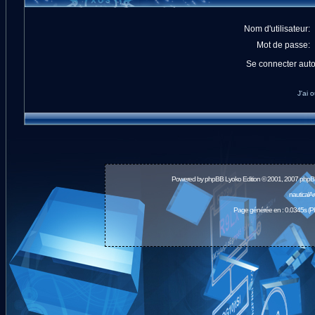
Nom d'utilisateur:
Mot de passe:
Se connecter aut
J'ai 
Powered by
phpBB
Lyoko Edition © 2001, 2007 phpB
nauticalA
Page générée en : 0.0345s (P