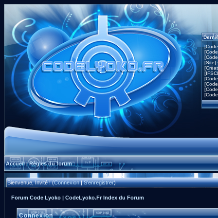
Derni
[Code
[Code
[Code
[Site]
[Créa
[IFSC
[Code
[Code
[Code
[Code
Accueil
Règles du forum
|
Bienvenue, Invité ! (
Connexion
|
S'enregistrer
)
Forum Code Lyoko | CodeLyoko.Fr Index du Forum
Connexion