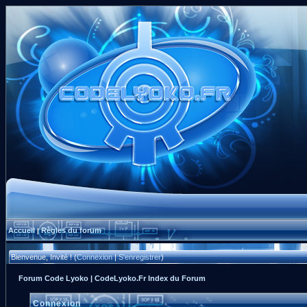
Accueil
Règles du forum
|
Bienvenue, Invité ! (
Connexion
|
S'enregistrer
)
Forum Code Lyoko | CodeLyoko.Fr Index du Forum
Connexion