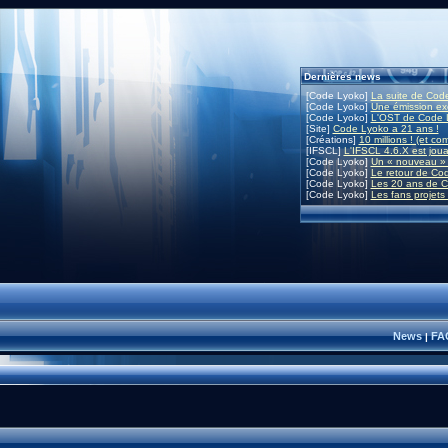
Dernières news
[Code Lyoko]
La suite de Code
[Code Lyoko]
Une émission exc
[Code Lyoko]
L'OST de Code L
[Site]
Code Lyoko a 21 ans !
[Créations]
10 millions ! (et co
[IFSCL]
L'IFSCL 4.6.X est joua
[Code Lyoko]
Un « nouveau » 
[Code Lyoko]
Le retour de Co
[Code Lyoko]
Les 20 ans de C
[Code Lyoko]
Les fans projets
News
FA
|