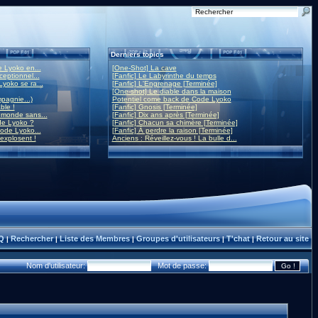
Derniers topics
 Lyoko en...
[One-Shot] La cave
eptionnel...
[Fanfic] Le Labyrinthe du temps
yoko se ra...
[Fanfic] L'Engrenage [Terminée]
[One-shot] Le diable dans la maison
mpagnie...)
Potentiel come back de Code Lyoko
ble !
[Fanfic] Gnosis [Terminée]
monde sans...
[Fanfic] Dix ans après [Terminée]
de Lyoko ?
[Fanfic] Chacun sa chimère [Terminée]
ode Lyoko...
[Fanfic] À perdre la raison [Terminée]
 explosent !
Anciens : Réveillez-vous ! La bulle d...
Q
Rechercher
Liste des Membres
Groupes d'utilisateurs
T'chat
Retour au site
|
|
|
|
|
Nom d'utilisateur:
Mot de passe: