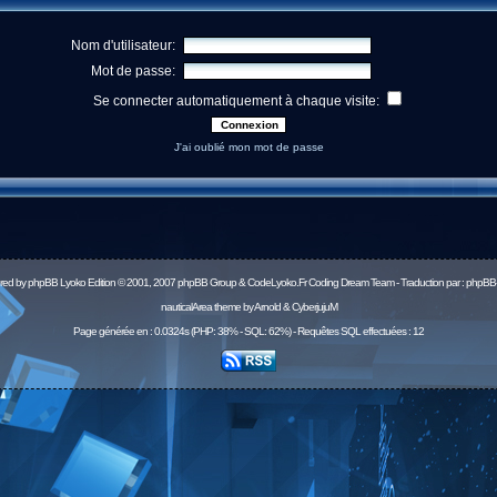
Nom d'utilisateur:
Mot de passe:
Se connecter automatiquement à chaque visite:
J'ai oublié mon mot de passe
red by
phpBB
Lyoko Edition © 2001, 2007 phpBB Group & CodeLyoko.Fr Coding Dream Team - Traduction par :
phpBB-
nauticalArea theme by Arnold & CyberjujuM
Page générée en : 0.0324s (PHP: 38% - SQL: 62%) - Requêtes SQL effectuées : 12