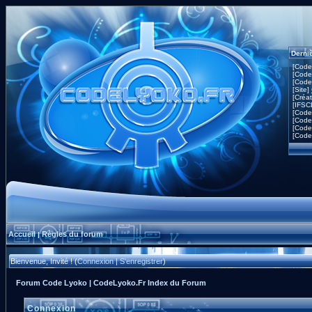
Derni
[Code
[Code
[Code
[Site]
[Créa
[IFSC
[Code
[Code
[Code
[Code
Accueil
Règles du forum
|
Bienvenue, Invité ! (
Connexion
|
S'enregistrer
)
Forum Code Lyoko | CodeLyoko.Fr Index du Forum
Connexion