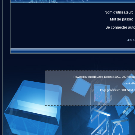
Nom d'utilisateur:
Mot de passe:
Se connecter aut
J'ai 
Powered by
phpBB
Lyoko Edition © 2001, 2007 phpB
nauticalA
Page générée en : 0.0351s (P