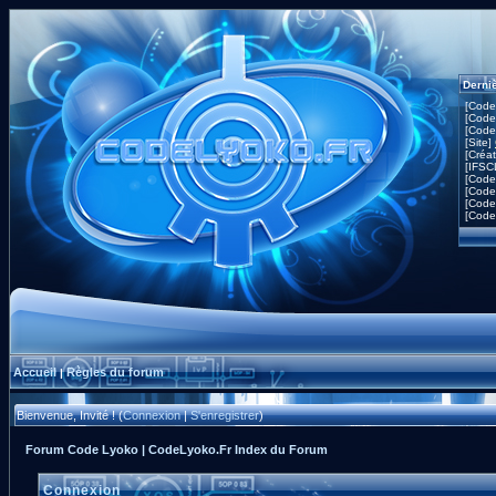
Derni
[Code
[Code
[Code
[Site]
[Créa
[IFSC
[Code
[Code
[Code
[Code
Accueil
Règles du forum
|
Bienvenue, Invité ! (
Connexion
|
S'enregistrer
)
Forum Code Lyoko | CodeLyoko.Fr Index du Forum
Connexion