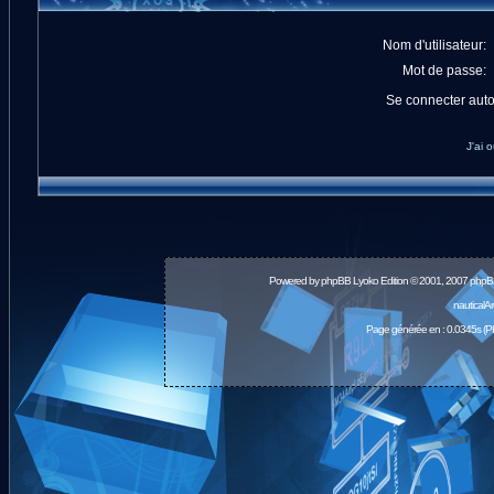
Nom d'utilisateur:
Mot de passe:
Se connecter aut
J'ai 
Powered by
phpBB
Lyoko Edition © 2001, 2007 phpB
nauticalA
Page générée en : 0.0345s (P