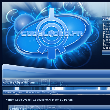
Derni
[Code
[Code
[Code
[Site]
[Créa
[IFSC
[Code
[Code
[Code
[Code
Accueil
Règles du forum
|
Bienvenue, Invité ! (
Connexion
|
S'enregistrer
)
Forum Code Lyoko | CodeLyoko.Fr Index du Forum
Connexion