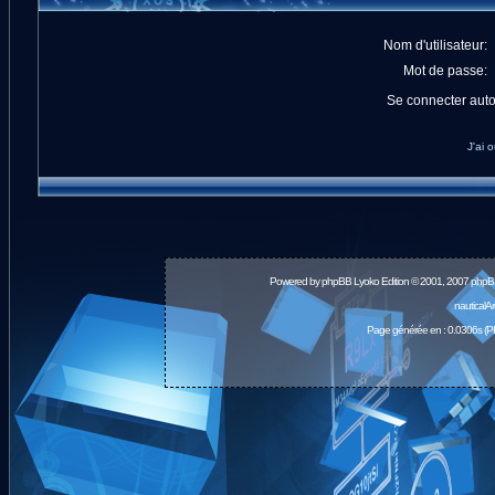
Nom d'utilisateur:
Mot de passe:
Se connecter aut
J'ai 
Powered by
phpBB
Lyoko Edition © 2001, 2007 phpB
nauticalA
Page générée en : 0.0306s (P