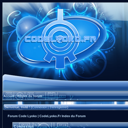
Accueil
Règles du forum
|
Bienvenue, Invité ! (
Connexion
|
S'enregistrer
)
Forum Code Lyoko | CodeLyoko.Fr Index du Forum
Connexion