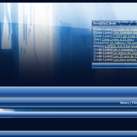
Dernières news
[Code Lyoko]
La suite de Code
[Code Lyoko]
Une émission exc
[Code Lyoko]
L'OST de Code L
[Site]
Code Lyoko a 21 ans !
[Créations]
10 millions ! (et co
[IFSCL]
L'IFSCL 4.6.X est joua
[Code Lyoko]
Un « nouveau » 
[Code Lyoko]
Le retour de Co
[Code Lyoko]
Les 20 ans de C
[Code Lyoko]
Les fans projets
News
FA
|