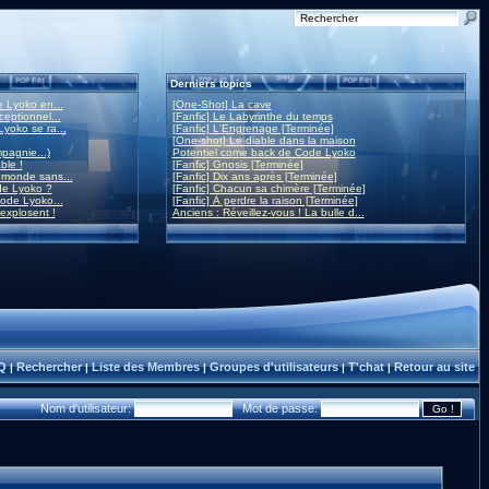
Derniers topics
 Lyoko en...
[One-Shot] La cave
eptionnel...
[Fanfic] Le Labyrinthe du temps
yoko se ra...
[Fanfic] L'Engrenage [Terminée]
[One-shot] Le diable dans la maison
mpagnie...)
Potentiel come back de Code Lyoko
ble !
[Fanfic] Gnosis [Terminée]
monde sans...
[Fanfic] Dix ans après [Terminée]
de Lyoko ?
[Fanfic] Chacun sa chimère [Terminée]
ode Lyoko...
[Fanfic] À perdre la raison [Terminée]
 explosent !
Anciens : Réveillez-vous ! La bulle d...
Q
Rechercher
Liste des Membres
Groupes d'utilisateurs
T'chat
Retour au site
|
|
|
|
|
Nom d'utilisateur:
Mot de passe: