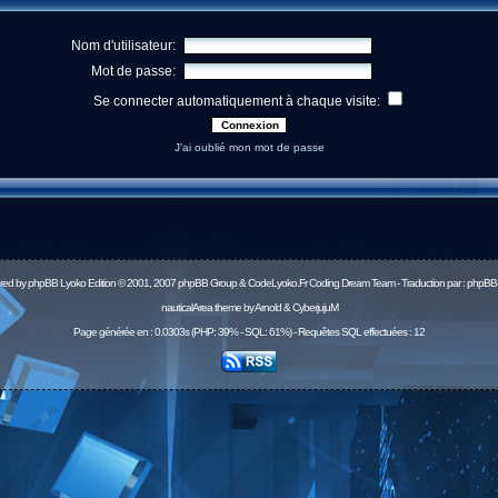
Nom d'utilisateur:
Mot de passe:
Se connecter automatiquement à chaque visite:
J'ai oublié mon mot de passe
red by
phpBB
Lyoko Edition © 2001, 2007 phpBB Group & CodeLyoko.Fr Coding Dream Team - Traduction par :
phpBB-
nauticalArea theme by Arnold & CyberjujuM
Page générée en : 0.0303s (PHP: 39% - SQL: 61%) - Requêtes SQL effectuées : 12