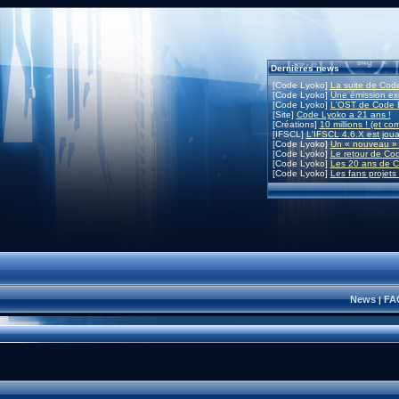
Dernières news
[Code Lyoko]
La suite de Code
[Code Lyoko]
Une émission exc
[Code Lyoko]
L'OST de Code L
[Site]
Code Lyoko a 21 ans !
[Créations]
10 millions ! (et co
[IFSCL]
L'IFSCL 4.6.X est joua
[Code Lyoko]
Un « nouveau » 
[Code Lyoko]
Le retour de Co
[Code Lyoko]
Les 20 ans de C
[Code Lyoko]
Les fans projets
News
FA
|