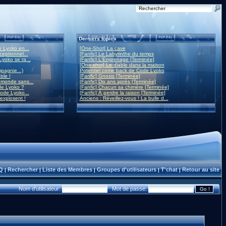
Derniers topics
 Lyoko en...
[One-Shot] La cave
eptionnel...
[Fanfic] Le Labyrinthe du temps
yoko se ra...
[Fanfic] L'Engrenage [Terminée]
[One-shot] Le diable dans la maison
mpagnie...)
Potentiel come back de Code Lyoko
ble !
[Fanfic] Gnosis [Terminée]
monde sans...
[Fanfic] Dix ans après [Terminée]
de Lyoko ?
[Fanfic] Chacun sa chimère [Terminée]
ode Lyoko...
[Fanfic] À perdre la raison [Terminée]
 explosent !
Anciens : Réveillez-vous ! La bulle d...
Q
Rechercher
Liste des Membres
Groupes d'utilisateurs
T'chat
Retour au site
|
|
|
|
|
Nom d'utilisateur:
Mot de passe: