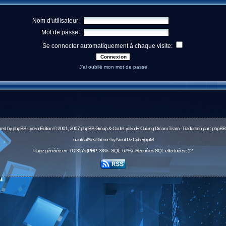
Nom d'utilisateur:
Mot de passe:
Se connecter automatiquement à chaque visite:
J'ai oublié mon mot de passe
red by
phpBB
Lyoko Edition © 2001, 2007 phpBB Group & CodeLyoko.Fr Coding Dream Team - Traduction par :
phpBB-
nauticalArea theme by Arnold & CyberjujuM
Page générée en : 0.0357s (PHP: 33% - SQL: 67%) - Requêtes SQL effectuées : 12