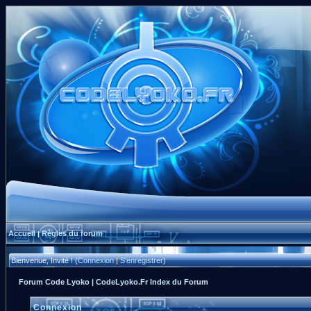
Accueil
Règles du forum
|
Bienvenue, Invité ! (
Connexion
|
S'enregistrer
)
Forum Code Lyoko | CodeLyoko.Fr Index du Forum
Connexion