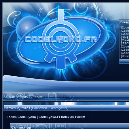
Derni
[Code
[Code
[Code
[Site]
[Créa
[IFSC
[Code
[Code
[Code
[Code
Accueil
Règles du forum
|
Bienvenue, Invité ! (
Connexion
|
S'enregistrer
)
Forum Code Lyoko | CodeLyoko.Fr Index du Forum
Connexion