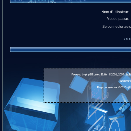
Nom d'utilisateur:
Mot de passe:
Se connecter aut
J'ai 
Powered by
phpBB
Lyoko Edition © 2001, 2007 phpB
nauticalA
Page générée en : 0.0315s (P