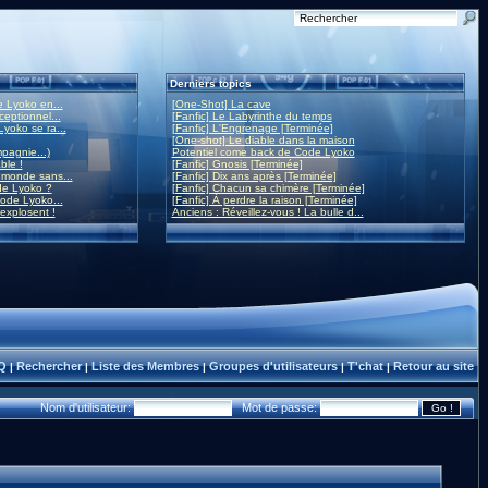
Derniers topics
 Lyoko en...
[One-Shot] La cave
eptionnel...
[Fanfic] Le Labyrinthe du temps
yoko se ra...
[Fanfic] L'Engrenage [Terminée]
[One-shot] Le diable dans la maison
mpagnie...)
Potentiel come back de Code Lyoko
ble !
[Fanfic] Gnosis [Terminée]
monde sans...
[Fanfic] Dix ans après [Terminée]
de Lyoko ?
[Fanfic] Chacun sa chimère [Terminée]
ode Lyoko...
[Fanfic] À perdre la raison [Terminée]
 explosent !
Anciens : Réveillez-vous ! La bulle d...
Q
Rechercher
Liste des Membres
Groupes d'utilisateurs
T'chat
Retour au site
|
|
|
|
|
Nom d'utilisateur:
Mot de passe: