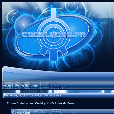
Accueil
Règles du forum
|
Bienvenue, Invité ! (
Connexion
|
S'enregistrer
)
Forum Code Lyoko | CodeLyoko.Fr Index du Forum
Connexion