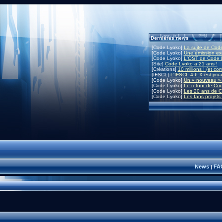
Dernières news
[Code Lyoko]
La suite de Code
[Code Lyoko]
Une émission exc
[Code Lyoko]
L'OST de Code L
[Site]
Code Lyoko a 21 ans !
[Créations]
10 millions ! (et co
[IFSCL]
L'IFSCL 4.6.X est joua
[Code Lyoko]
Un « nouveau » 
[Code Lyoko]
Le retour de Co
[Code Lyoko]
Les 20 ans de C
[Code Lyoko]
Les fans projets
News
FA
|