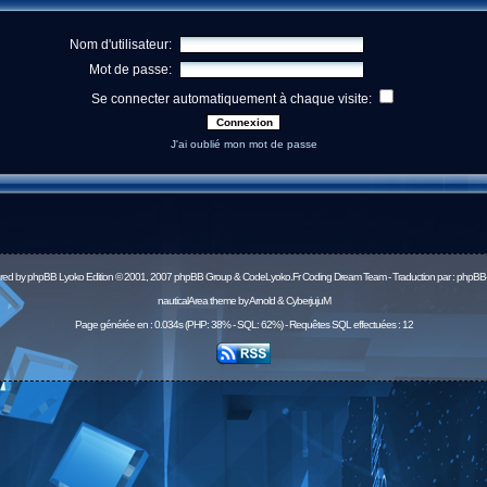
Nom d'utilisateur:
Mot de passe:
Se connecter automatiquement à chaque visite:
J'ai oublié mon mot de passe
red by
phpBB
Lyoko Edition © 2001, 2007 phpBB Group & CodeLyoko.Fr Coding Dream Team - Traduction par :
phpBB-
nauticalArea theme by Arnold & CyberjujuM
Page générée en : 0.034s (PHP: 38% - SQL: 62%) - Requêtes SQL effectuées : 12