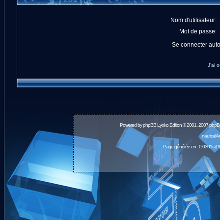
Nom d'utilisateur:
Mot de passe:
Se connecter aut
J'ai 
Powered by
phpBB
Lyoko Edition © 2001, 2007 phpB
nauticalA
Page générée en : 0.0301s (P