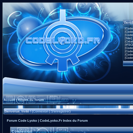
Derni
[Code
[Code
[Code
[Site]
[Créa
[IFSC
[Code
[Code
[Code
[Code
Accueil
Règles du forum
|
Bienvenue, Invité ! (
Connexion
|
S'enregistrer
)
Forum Code Lyoko | CodeLyoko.Fr Index du Forum
Connexion