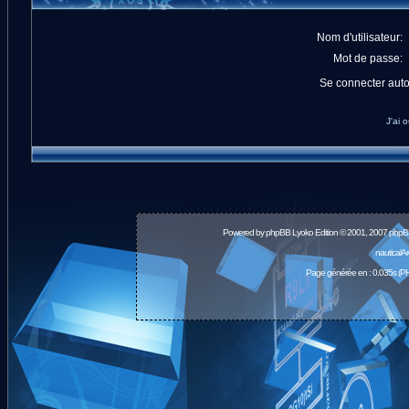
Nom d'utilisateur:
Mot de passe:
Se connecter aut
J'ai 
Powered by
phpBB
Lyoko Edition © 2001, 2007 phpB
nauticalA
Page générée en : 0.035s (PH