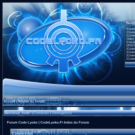
Derni
[Code
[Code
[Code
[Site]
[Créa
[IFSC
[Code
[Code
[Code
[Code
Accueil
Règles du forum
|
Bienvenue, Invité ! (
Connexion
|
S'enregistrer
)
Forum Code Lyoko | CodeLyoko.Fr Index du Forum
Connexion