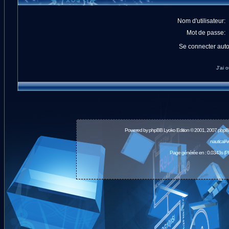
Nom d'utilisateur:
Mot de passe:
Se connecter aut
J'ai 
Powered by
phpBB
Lyoko Edition © 2001, 2007 phpB
nauticalA
Page générée en : 0.0343s (P