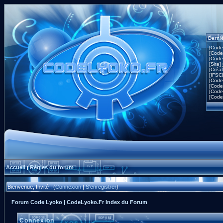
Derni
[Code
[Code
[Code
[Site]
[Créa
[IFSC
[Code
[Code
[Code
[Code
Accueil
Règles du forum
|
Bienvenue, Invité ! (
Connexion
|
S'enregistrer
)
Forum Code Lyoko | CodeLyoko.Fr Index du Forum
Connexion