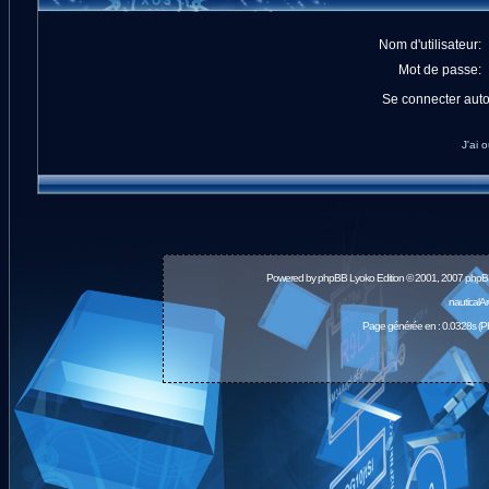
Nom d'utilisateur:
Mot de passe:
Se connecter aut
J'ai 
Powered by
phpBB
Lyoko Edition © 2001, 2007 phpB
nauticalA
Page générée en : 0.0328s (P