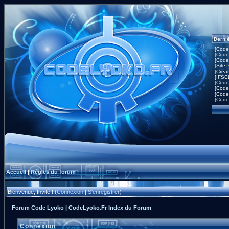
Derni
[Code
[Code
[Code
[Site]
[Créa
[IFSC
[Code
[Code
[Code
[Code
Accueil
Règles du forum
|
Bienvenue, Invité ! (
Connexion
|
S'enregistrer
)
Forum Code Lyoko | CodeLyoko.Fr Index du Forum
Connexion