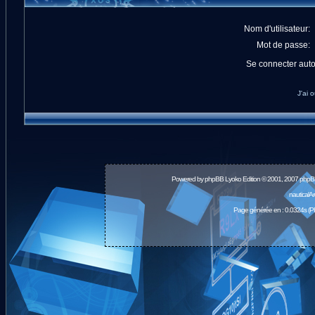
Nom d'utilisateur:
Mot de passe:
Se connecter aut
J'ai 
Powered by
phpBB
Lyoko Edition © 2001, 2007 phpB
nauticalA
Page générée en : 0.0324s (P