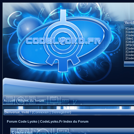
Derni
[Code
[Code
[Code
[Site]
[Créa
[IFSC
[Code
[Code
[Code
[Code
Accueil
Règles du forum
|
Bienvenue, Invité ! (
Connexion
|
S'enregistrer
)
Forum Code Lyoko | CodeLyoko.Fr Index du Forum
Connexion