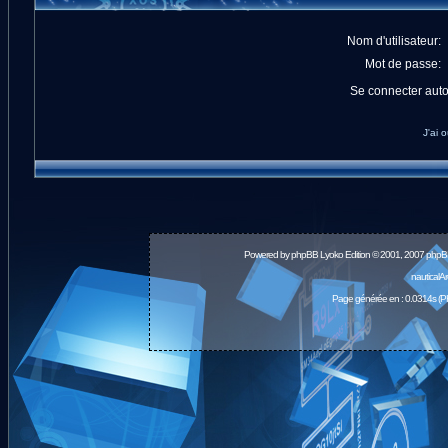
Nom d'utilisateur:
Mot de passe:
Se connecter aut
J'ai 
Powered by
phpBB
Lyoko Edition © 2001, 2007 phpB
nauticalA
Page générée en : 0.0314s (P