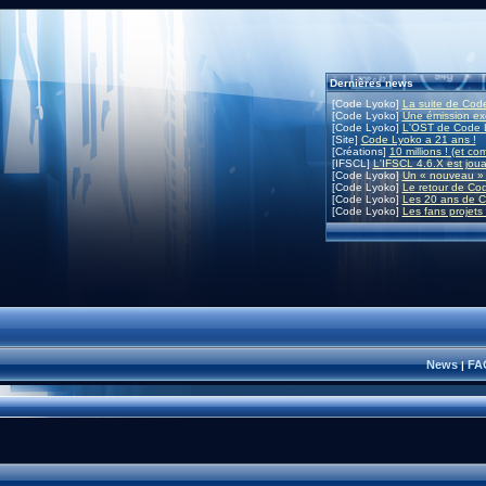
Dernières news
[Code Lyoko]
La suite de Code
[Code Lyoko]
Une émission exc
[Code Lyoko]
L'OST de Code L
[Site]
Code Lyoko a 21 ans !
[Créations]
10 millions ! (et co
[IFSCL]
L'IFSCL 4.6.X est joua
[Code Lyoko]
Un « nouveau » 
[Code Lyoko]
Le retour de Co
[Code Lyoko]
Les 20 ans de C
[Code Lyoko]
Les fans projets
News
FA
|