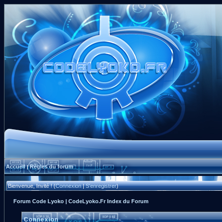
Accueil
Règles du forum
|
Bienvenue, Invité ! (
Connexion
|
S'enregistrer
)
Forum Code Lyoko | CodeLyoko.Fr Index du Forum
Connexion