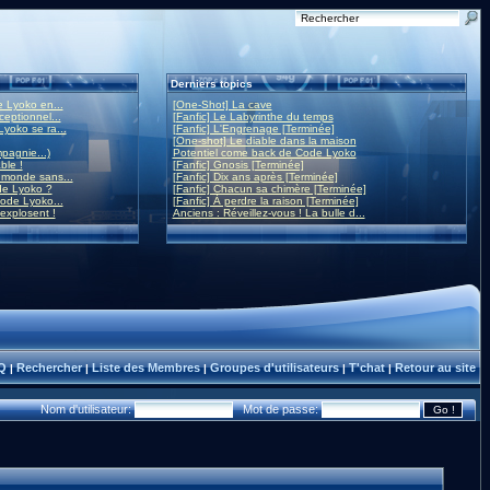
Derniers topics
 Lyoko en...
[One-Shot] La cave
eptionnel...
[Fanfic] Le Labyrinthe du temps
yoko se ra...
[Fanfic] L'Engrenage [Terminée]
[One-shot] Le diable dans la maison
mpagnie...)
Potentiel come back de Code Lyoko
ble !
[Fanfic] Gnosis [Terminée]
monde sans...
[Fanfic] Dix ans après [Terminée]
de Lyoko ?
[Fanfic] Chacun sa chimère [Terminée]
ode Lyoko...
[Fanfic] À perdre la raison [Terminée]
 explosent !
Anciens : Réveillez-vous ! La bulle d...
Q
Rechercher
Liste des Membres
Groupes d'utilisateurs
T'chat
Retour au site
|
|
|
|
|
Nom d'utilisateur:
Mot de passe: