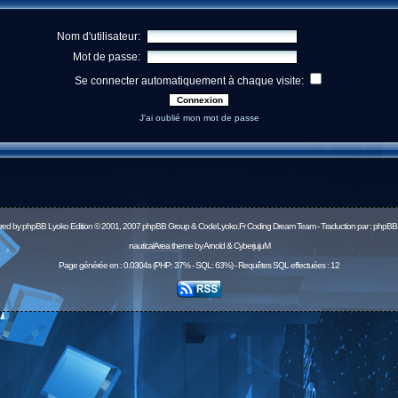
Nom d'utilisateur:
Mot de passe:
Se connecter automatiquement à chaque visite:
J'ai oublié mon mot de passe
red by
phpBB
Lyoko Edition © 2001, 2007 phpBB Group & CodeLyoko.Fr Coding Dream Team - Traduction par :
phpBB-
nauticalArea theme by Arnold & CyberjujuM
Page générée en : 0.0304s (PHP: 37% - SQL: 63%) - Requêtes SQL effectuées : 12