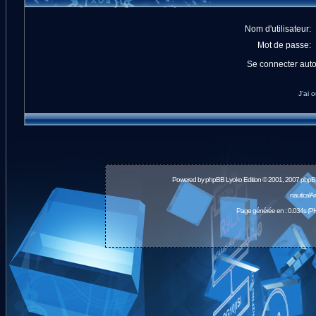
Nom d'utilisateur:
Mot de passe:
Se connecter aut
J'ai 
Powered by
phpBB
Lyoko Edition © 2001, 2007 phpB
nauticalA
Page générée en : 0.034s (PH