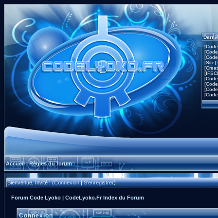
Derni
[Code
[Code
[Code
[Site]
[Créa
[IFSC
[Code
[Code
[Code
[Code
Accueil
Règles du forum
|
Bienvenue, Invité ! (
Connexion
|
S'enregistrer
)
Forum Code Lyoko | CodeLyoko.Fr Index du Forum
Connexion