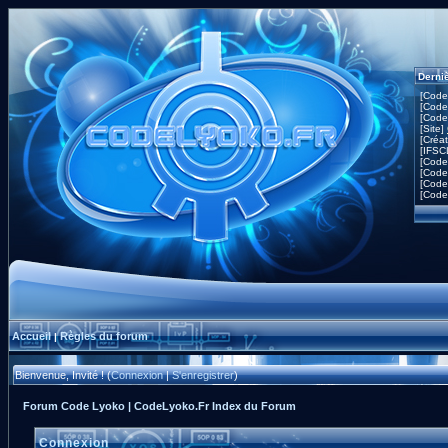
Derni
[Code
[Code
[Code
[Site]
[Créa
[IFSC
[Code
[Code
[Code
[Code
Accueil
Règles du forum
|
Bienvenue, Invité ! (
Connexion
|
S'enregistrer
)
Forum Code Lyoko | CodeLyoko.Fr Index du Forum
Connexion