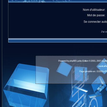
Nom d'utilisateur:
Mot de passe:
Se connecter aut
J'ai 
Powered by
phpBB
Lyoko Edition © 2001, 2007 phpB
nauticalA
Page générée en : 0.0331s (P