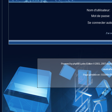
Nom d'utilisateur:
Mot de passe:
Se connecter aut
J'ai 
Powered by
phpBB
Lyoko Edition © 2001, 2007 phpB
nauticalA
Page générée en : 0.0348s (P