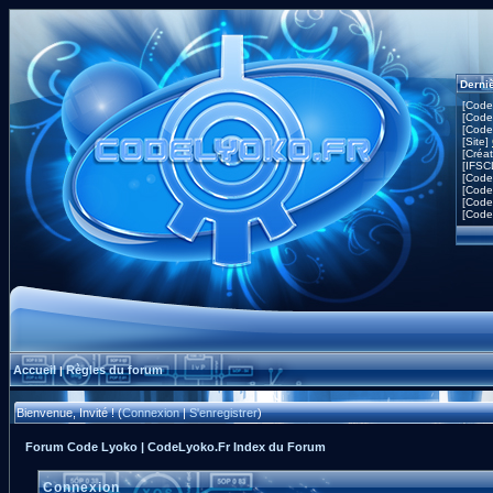
Derni
[Code
[Code
[Code
[Site]
[Créa
[IFSC
[Code
[Code
[Code
[Code
Accueil
Règles du forum
|
Bienvenue, Invité ! (
Connexion
|
S'enregistrer
)
Forum Code Lyoko | CodeLyoko.Fr Index du Forum
Connexion