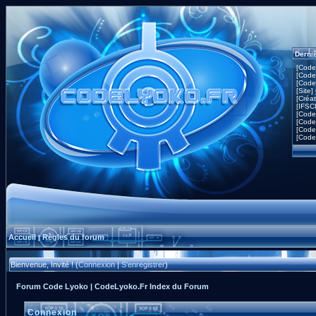
Derni
[Code
[Code
[Code
[Site]
[Créa
[IFSC
[Code
[Code
[Code
[Code
Accueil
Règles du forum
|
Bienvenue, Invité ! (
Connexion
|
S'enregistrer
)
Forum Code Lyoko | CodeLyoko.Fr Index du Forum
Connexion