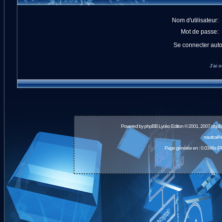
Nom d'utilisateur:
Mot de passe:
Se connecter aut
J'ai 
Powered by
phpBB
Lyoko Edition © 2001, 2007 phpB
nauticalA
Page générée en : 0.0346s (P