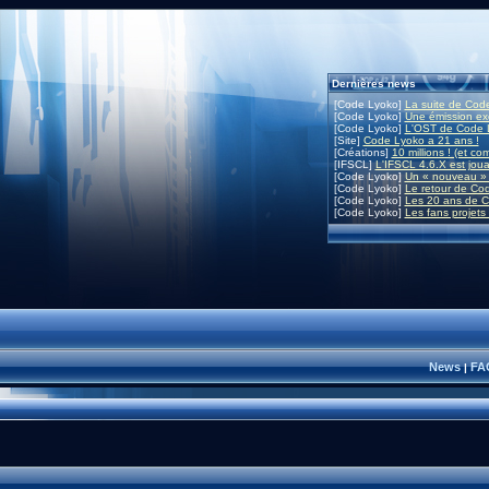
Dernières news
[Code Lyoko]
La suite de Code
[Code Lyoko]
Une émission exc
[Code Lyoko]
L'OST de Code L
[Site]
Code Lyoko a 21 ans !
[Créations]
10 millions ! (et co
[IFSCL]
L'IFSCL 4.6.X est joua
[Code Lyoko]
Un « nouveau » 
[Code Lyoko]
Le retour de Co
[Code Lyoko]
Les 20 ans de C
[Code Lyoko]
Les fans projets
News
FA
|