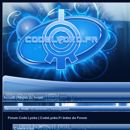
Accueil
Règles du forum
|
Bienvenue, Invité ! (
Connexion
|
S'enregistrer
)
Forum Code Lyoko | CodeLyoko.Fr Index du Forum
Connexion