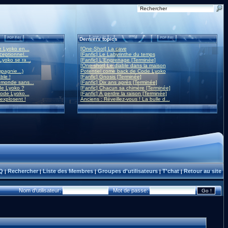
Derniers topics
 Lyoko en...
[One-Shot] La cave
eptionnel...
[Fanfic] Le Labyrinthe du temps
yoko se ra...
[Fanfic] L'Engrenage [Terminée]
[One-shot] Le diable dans la maison
mpagnie...)
Potentiel come back de Code Lyoko
ble !
[Fanfic] Gnosis [Terminée]
monde sans...
[Fanfic] Dix ans après [Terminée]
de Lyoko ?
[Fanfic] Chacun sa chimère [Terminée]
ode Lyoko...
[Fanfic] À perdre la raison [Terminée]
 explosent !
Anciens : Réveillez-vous ! La bulle d...
Q
Rechercher
Liste des Membres
Groupes d'utilisateurs
T'chat
Retour au site
|
|
|
|
|
Nom d'utilisateur:
Mot de passe: