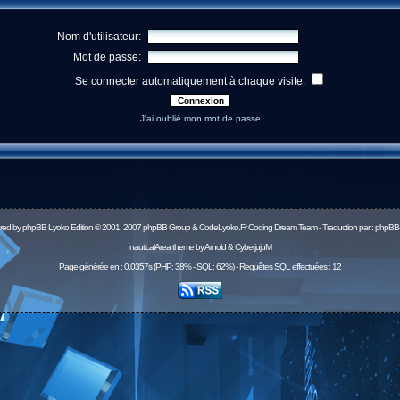
Nom d'utilisateur:
Mot de passe:
Se connecter automatiquement à chaque visite:
J'ai oublié mon mot de passe
red by
phpBB
Lyoko Edition © 2001, 2007 phpBB Group & CodeLyoko.Fr Coding Dream Team - Traduction par :
phpBB-
nauticalArea theme by Arnold & CyberjujuM
Page générée en : 0.0357s (PHP: 38% - SQL: 62%) - Requêtes SQL effectuées : 12