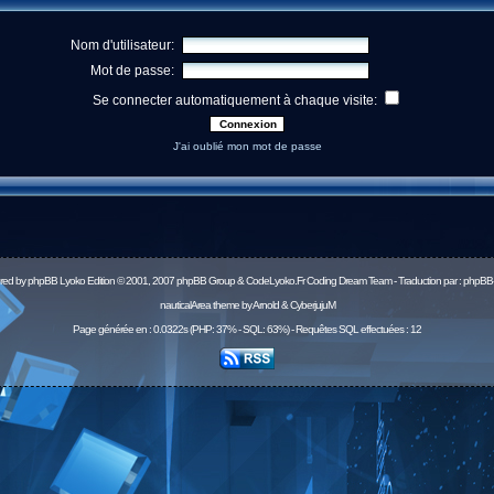
Nom d'utilisateur:
Mot de passe:
Se connecter automatiquement à chaque visite:
J'ai oublié mon mot de passe
red by
phpBB
Lyoko Edition © 2001, 2007 phpBB Group & CodeLyoko.Fr Coding Dream Team - Traduction par :
phpBB-
nauticalArea theme by Arnold & CyberjujuM
Page générée en : 0.0322s (PHP: 37% - SQL: 63%) - Requêtes SQL effectuées : 12