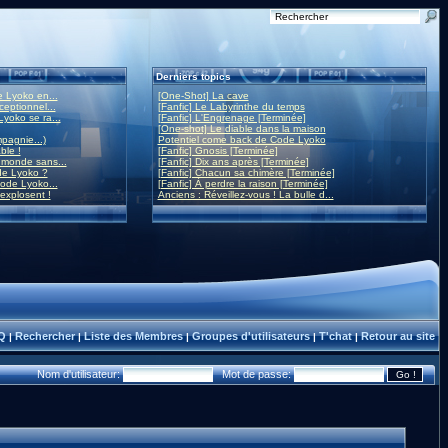
Derniers topics
 Lyoko en...
[One-Shot] La cave
eptionnel...
[Fanfic] Le Labyrinthe du temps
yoko se ra...
[Fanfic] L'Engrenage [Terminée]
[One-shot] Le diable dans la maison
mpagnie...)
Potentiel come back de Code Lyoko
ble !
[Fanfic] Gnosis [Terminée]
monde sans...
[Fanfic] Dix ans après [Terminée]
de Lyoko ?
[Fanfic] Chacun sa chimère [Terminée]
ode Lyoko...
[Fanfic] À perdre la raison [Terminée]
 explosent !
Anciens : Réveillez-vous ! La bulle d...
Q
Rechercher
Liste des Membres
Groupes d'utilisateurs
T'chat
Retour au site
|
|
|
|
|
Nom d'utilisateur:
Mot de passe: