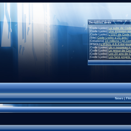
Dernières news
[Code Lyoko]
La suite de Code
[Code Lyoko]
Une émission exc
[Code Lyoko]
L'OST de Code L
[Site]
Code Lyoko a 21 ans !
[Créations]
10 millions ! (et co
[IFSCL]
L'IFSCL 4.6.X est joua
[Code Lyoko]
Un « nouveau » 
[Code Lyoko]
Le retour de Co
[Code Lyoko]
Les 20 ans de C
[Code Lyoko]
Les fans projets
News
FA
|