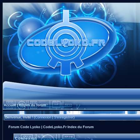
Accueil
Règles du forum
|
Bienvenue, Invité ! (
Connexion
|
S'enregistrer
)
Forum Code Lyoko | CodeLyoko.Fr Index du Forum
Connexion