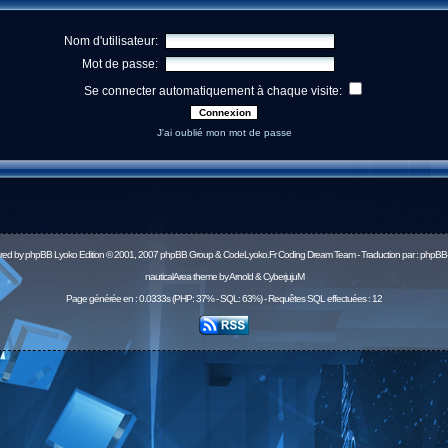
Nom d'utilisateur:
Mot de passe:
Se connecter automatiquement à chaque visite:
J'ai oublié mon mot de passe
red by
phpBB
Lyoko Edition © 2001, 2007 phpBB Group & CodeLyoko.Fr Coding Dream Team - Traduction par :
phpBB-
nauticalArea theme by Arnold & CyberjujuM
Page générée en : 0.0333s (PHP: 37% - SQL: 63%) - Requêtes SQL effectuées : 12