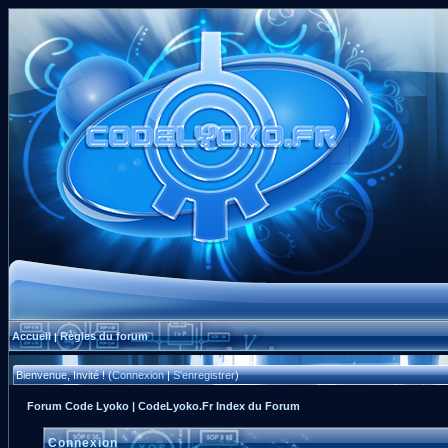
Accueil
Règles du forum
|
Bienvenue, Invité ! (
Connexion
|
S'enregistrer
)
Forum Code Lyoko | CodeLyoko.Fr Index du Forum
Connexion