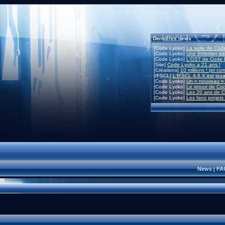
Dernières news
[Code Lyoko]
La suite de Code
[Code Lyoko]
Une émission exc
[Code Lyoko]
L'OST de Code L
[Site]
Code Lyoko a 21 ans !
[Créations]
10 millions ! (et co
[IFSCL]
L'IFSCL 4.6.X est joua
[Code Lyoko]
Un « nouveau » 
[Code Lyoko]
Le retour de Co
[Code Lyoko]
Les 20 ans de C
[Code Lyoko]
Les fans projets
News
FA
|