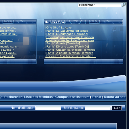
Derniers topics
 Lyoko en...
[One-Shot] La cave
eptionnel...
[Fanfic] Le Labyrinthe du temps
yoko se ra...
[Fanfic] L'Engrenage [Terminée]
[One-shot] Le diable dans la maison
mpagnie...)
Potentiel come back de Code Lyoko
ble !
[Fanfic] Gnosis [Terminée]
monde sans...
[Fanfic] Dix ans après [Terminée]
de Lyoko ?
[Fanfic] Chacun sa chimère [Terminée]
ode Lyoko...
[Fanfic] À perdre la raison [Terminée]
 explosent !
Anciens : Réveillez-vous ! La bulle d...
Q
Rechercher
Liste des Membres
Groupes d'utilisateurs
T'chat
Retour au site
|
|
|
|
|
Nom d'utilisateur:
Mot de passe: