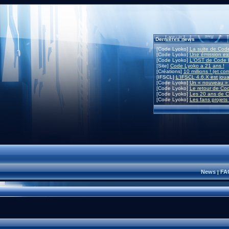
Dernières news
[Code Lyoko]
La suite de Code
[Code Lyoko]
Une émission exc
[Code Lyoko]
L'OST de Code L
[Site]
Code Lyoko a 21 ans !
[Créations]
10 millions ! (et co
[IFSCL]
L'IFSCL 4.6.X est joua
[Code Lyoko]
Un « nouveau » 
[Code Lyoko]
Le retour de Co
[Code Lyoko]
Les 20 ans de C
[Code Lyoko]
Les fans projets
News
FA
|