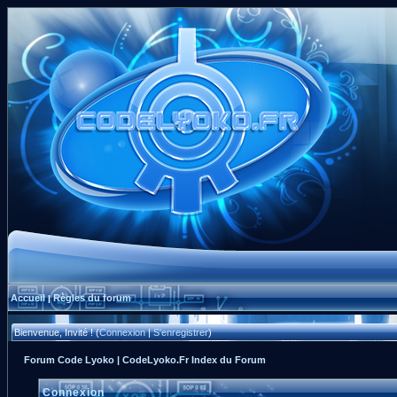
Accueil
Règles du forum
|
Bienvenue, Invité ! (
Connexion
|
S'enregistrer
)
Forum Code Lyoko | CodeLyoko.Fr Index du Forum
Connexion