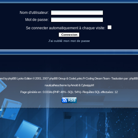
Nom d'utilisateur:
Mot de passe:
Se connecter automatiquement à chaque visite:
J'ai oublié mon mot de passe
red by
phpBB
Lyoko Edition © 2001, 2007 phpBB Group & CodeLyoko.Fr Coding Dream Team - Traduction par :
phpBB-
nauticalArea theme by Arnold & CyberjujuM
Page générée en : 0.0334s (PHP: 46% - SQL: 54%) - Requêtes SQL effectuées : 12