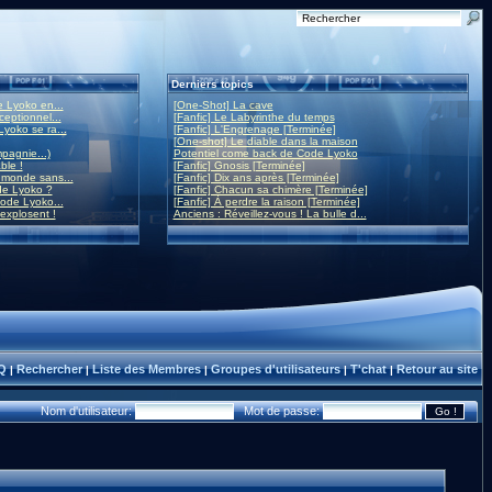
Derniers topics
 Lyoko en...
[One-Shot] La cave
eptionnel...
[Fanfic] Le Labyrinthe du temps
yoko se ra...
[Fanfic] L'Engrenage [Terminée]
[One-shot] Le diable dans la maison
mpagnie...)
Potentiel come back de Code Lyoko
ble !
[Fanfic] Gnosis [Terminée]
monde sans...
[Fanfic] Dix ans après [Terminée]
de Lyoko ?
[Fanfic] Chacun sa chimère [Terminée]
ode Lyoko...
[Fanfic] À perdre la raison [Terminée]
 explosent !
Anciens : Réveillez-vous ! La bulle d...
Q
Rechercher
Liste des Membres
Groupes d'utilisateurs
T'chat
Retour au site
|
|
|
|
|
Nom d'utilisateur:
Mot de passe: