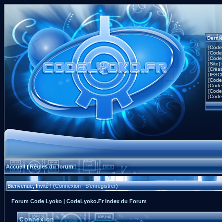
Derni
[Code
[Code
[Code
[Site]
[Créa
[IFSC
[Code
[Code
[Code
[Code
Accueil
Règles du forum
|
Bienvenue, Invité ! (
Connexion
|
S'enregistrer
)
Forum Code Lyoko | CodeLyoko.Fr Index du Forum
Connexion