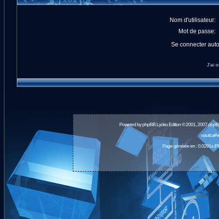
Nom d'utilisateur:
Mot de passe:
Se connecter aut
J'ai 
Powered by
phpBB
Lyoko Edition © 2001, 2007 phpB
nauticalA
Page générée en : 0.0291s (P