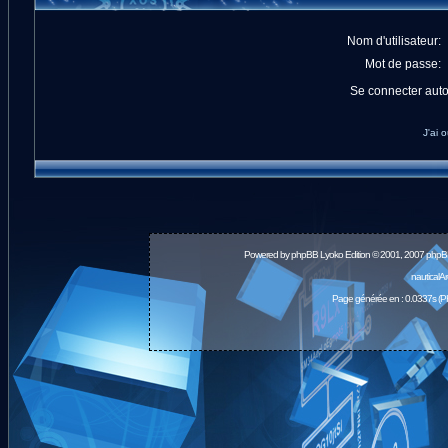
Nom d'utilisateur:
Mot de passe:
Se connecter aut
J'ai 
Powered by
phpBB
Lyoko Edition © 2001, 2007 phpB
nauticalA
Page générée en : 0.0337s (P