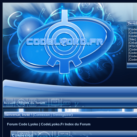
Derni
[Code
[Code
[Code
[Site]
[Créa
[IFSC
[Code
[Code
[Code
[Code
Accueil
Règles du forum
|
Bienvenue, Invité ! (
Connexion
|
S'enregistrer
)
Forum Code Lyoko | CodeLyoko.Fr Index du Forum
Connexion