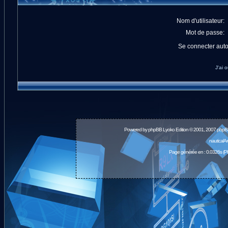
Nom d'utilisateur:
Mot de passe:
Se connecter aut
J'ai 
Powered by
phpBB
Lyoko Edition © 2001, 2007 phpB
nauticalA
Page générée en : 0.0326s (P