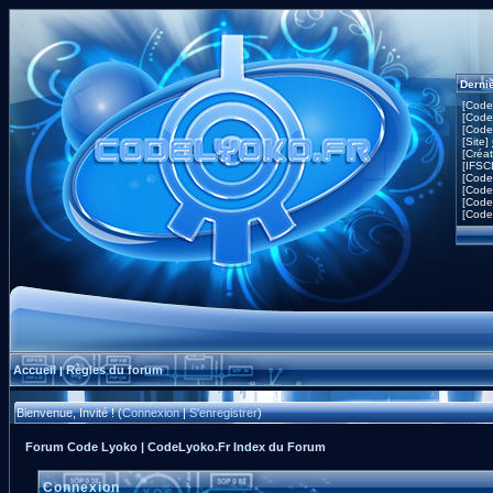
Derni
[Code
[Code
[Code
[Site]
[Créa
[IFSC
[Code
[Code
[Code
[Code
Accueil
Règles du forum
|
Bienvenue, Invité ! (
Connexion
|
S'enregistrer
)
Forum Code Lyoko | CodeLyoko.Fr Index du Forum
Connexion