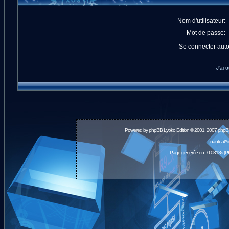
Nom d'utilisateur:
Mot de passe:
Se connecter aut
J'ai 
Powered by
phpBB
Lyoko Edition © 2001, 2007 phpB
nauticalA
Page générée en : 0.0318s (P