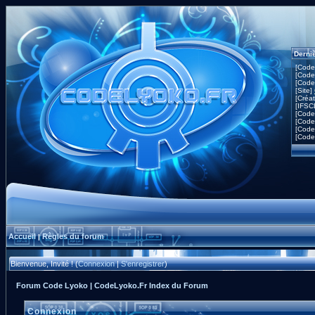
Derni
[Code
[Code
[Code
[Site]
[Créa
[IFSC
[Code
[Code
[Code
[Code
Accueil
Règles du forum
|
Bienvenue, Invité ! (
Connexion
|
S'enregistrer
)
Forum Code Lyoko | CodeLyoko.Fr Index du Forum
Connexion