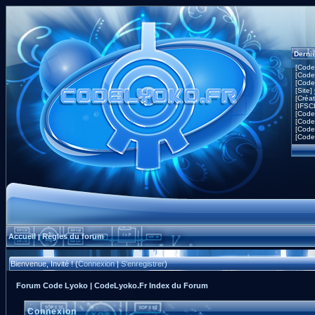
Derni
[Code
[Code
[Code
[Site]
[Créa
[IFSC
[Code
[Code
[Code
[Code
Accueil
Règles du forum
|
Bienvenue, Invité ! (
Connexion
|
S'enregistrer
)
Forum Code Lyoko | CodeLyoko.Fr Index du Forum
Connexion