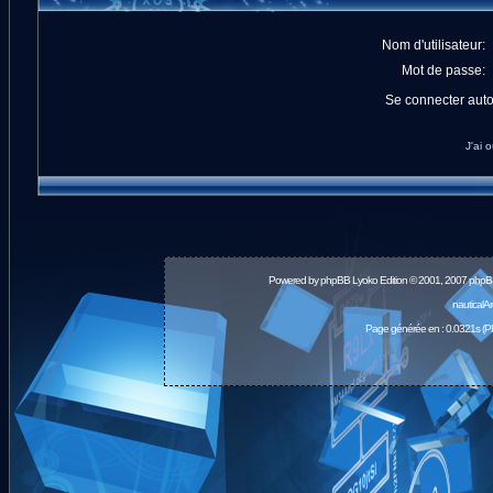
Nom d'utilisateur:
Mot de passe:
Se connecter aut
J'ai 
Powered by
phpBB
Lyoko Edition © 2001, 2007 phpB
nauticalA
Page générée en : 0.0321s (P