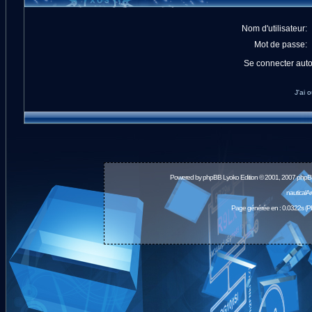
Nom d'utilisateur:
Mot de passe:
Se connecter aut
J'ai 
Powered by
phpBB
Lyoko Edition © 2001, 2007 phpB
nauticalA
Page générée en : 0.0322s (P