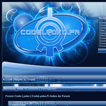
Derni
[Code
[Code
[Code
[Site]
[Créa
[IFSC
[Code
[Code
[Code
[Code
Accueil
Règles du forum
|
Bienvenue, Invité ! (
Connexion
|
S'enregistrer
)
Forum Code Lyoko | CodeLyoko.Fr Index du Forum
Connexion