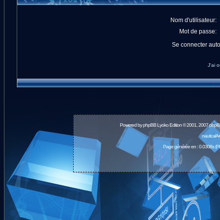
Nom d'utilisateur:
Mot de passe:
Se connecter aut
J'ai 
Powered by
phpBB
Lyoko Edition © 2001, 2007 phpB
nauticalA
Page générée en : 0.0308s (P