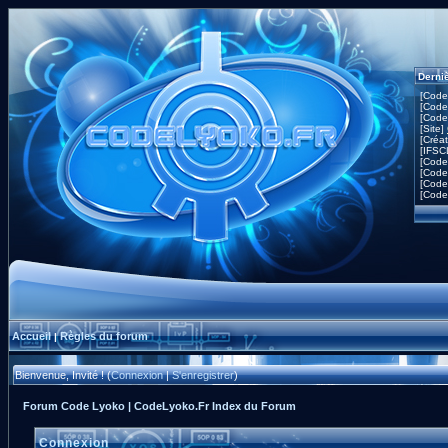
Derni
[Code
[Code
[Code
[Site]
[Créa
[IFSC
[Code
[Code
[Code
[Code
Accueil
Règles du forum
|
Bienvenue, Invité ! (
Connexion
|
S'enregistrer
)
Forum Code Lyoko | CodeLyoko.Fr Index du Forum
Connexion