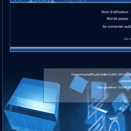
Nom d'utilisateur:
Mot de passe:
Se connecter aut
J'ai 
Powered by
phpBB
Lyoko Edition © 2001, 2007 phpB
nauticalA
Page générée en : 0.0338s (P