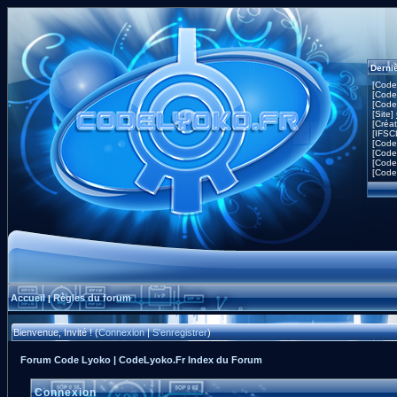
Derni
[Code
[Code
[Code
[Site]
[Créa
[IFSC
[Code
[Code
[Code
[Code
Accueil
Règles du forum
|
Bienvenue, Invité ! (
Connexion
|
S'enregistrer
)
Forum Code Lyoko | CodeLyoko.Fr Index du Forum
Connexion