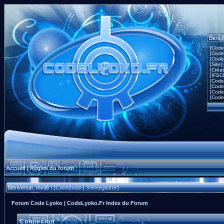
Derni
[Code
[Code
[Code
[Site]
[Créa
[IFSC
[Code
[Code
[Code
[Code
Accueil
Règles du forum
|
Bienvenue, Invité ! (
Connexion
|
S'enregistrer
)
Forum Code Lyoko | CodeLyoko.Fr Index du Forum
Connexion