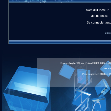
Nom d'utilisateur:
Mot de passe:
Se connecter aut
J'ai 
Powered by
phpBB
Lyoko Edition © 2001, 2007 phpB
nauticalA
Page générée en : 0.0359s (P