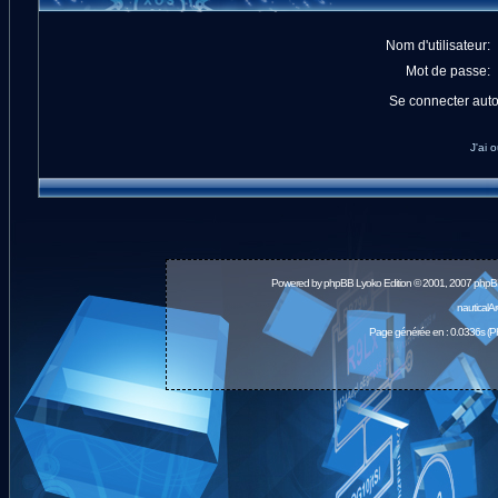
Nom d'utilisateur:
Mot de passe:
Se connecter aut
J'ai 
Powered by
phpBB
Lyoko Edition © 2001, 2007 phpB
nauticalA
Page générée en : 0.0336s (P