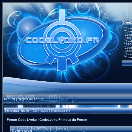
Derni
[Code
[Code
[Code
[Site]
[Créa
[IFSC
[Code
[Code
[Code
[Code
Accueil
Règles du forum
|
Bienvenue, Invité ! (
Connexion
|
S'enregistrer
)
Forum Code Lyoko | CodeLyoko.Fr Index du Forum
Connexion