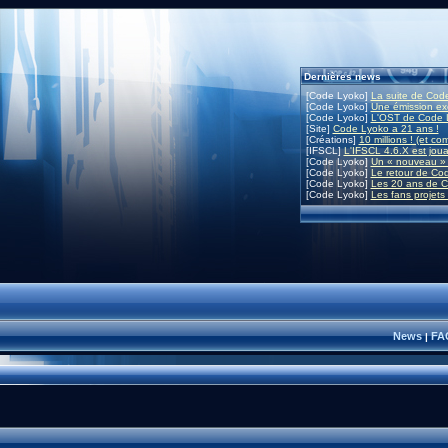
Dernières news
[Code Lyoko]
La suite de Code
[Code Lyoko]
Une émission exc
[Code Lyoko]
L'OST de Code L
[Site]
Code Lyoko a 21 ans !
[Créations]
10 millions ! (et co
[IFSCL]
L'IFSCL 4.6.X est joua
[Code Lyoko]
Un « nouveau » 
[Code Lyoko]
Le retour de Co
[Code Lyoko]
Les 20 ans de C
[Code Lyoko]
Les fans projets
News
FA
|