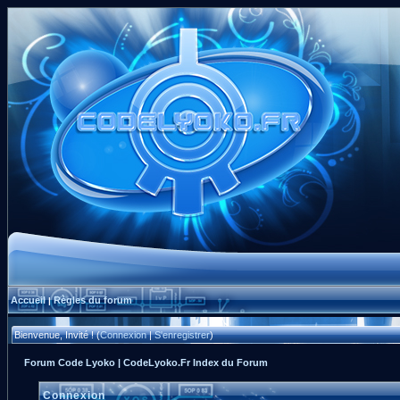
Accueil
Règles du forum
|
Bienvenue, Invité ! (
Connexion
|
S'enregistrer
)
Forum Code Lyoko | CodeLyoko.Fr Index du Forum
Connexion