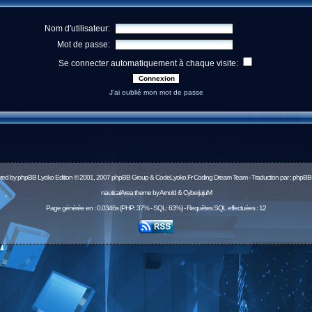
Nom d'utilisateur:
Mot de passe:
Se connecter automatiquement à chaque visite:
J'ai oublié mon mot de passe
red by
phpBB
Lyoko Edition © 2001, 2007 phpBB Group & CodeLyoko.Fr Coding Dream Team - Traduction par :
phpBB-
nauticalArea theme by Arnold & CyberjujuM
Page générée en : 0.0346s (PHP: 37% - SQL: 63%) - Requêtes SQL effectuées : 12