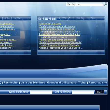
Derniers topics
 Lyoko en...
[One-Shot] La cave
eptionnel...
[Fanfic] Le Labyrinthe du temps
yoko se ra...
[Fanfic] L'Engrenage [Terminée]
[One-shot] Le diable dans la maison
mpagnie...)
Potentiel come back de Code Lyoko
ble !
[Fanfic] Gnosis [Terminée]
monde sans...
[Fanfic] Dix ans après [Terminée]
de Lyoko ?
[Fanfic] Chacun sa chimère [Terminée]
ode Lyoko...
[Fanfic] À perdre la raison [Terminée]
 explosent !
Anciens : Réveillez-vous ! La bulle d...
Q
Rechercher
Liste des Membres
Groupes d'utilisateurs
T'chat
Retour au site
|
|
|
|
|
Nom d'utilisateur:
Mot de passe: