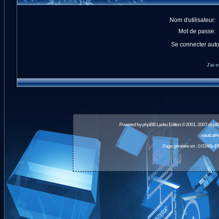
Nom d'utilisateur:
Mot de passe:
Se connecter aut
J'ai 
Powered by
phpBB
Lyoko Edition © 2001, 2007 phpB
nauticalA
Page générée en : 0.0348s (P