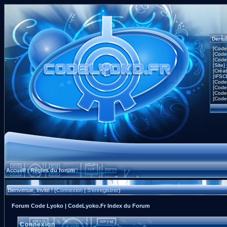
Derni
[Code
[Code
[Code
[Site]
[Créa
[IFSC
[Code
[Code
[Code
[Code
Accueil
Règles du forum
|
Bienvenue, Invité ! (
Connexion
|
S'enregistrer
)
Forum Code Lyoko | CodeLyoko.Fr Index du Forum
Connexion