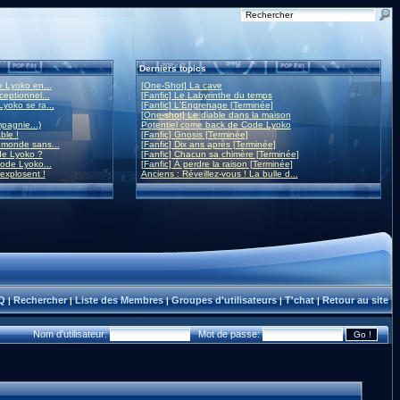
Derniers topics
 Lyoko en...
[One-Shot] La cave
eptionnel...
[Fanfic] Le Labyrinthe du temps
yoko se ra...
[Fanfic] L'Engrenage [Terminée]
[One-shot] Le diable dans la maison
mpagnie...)
Potentiel come back de Code Lyoko
ble !
[Fanfic] Gnosis [Terminée]
monde sans...
[Fanfic] Dix ans après [Terminée]
de Lyoko ?
[Fanfic] Chacun sa chimère [Terminée]
ode Lyoko...
[Fanfic] À perdre la raison [Terminée]
 explosent !
Anciens : Réveillez-vous ! La bulle d...
Q
Rechercher
Liste des Membres
Groupes d'utilisateurs
T'chat
Retour au site
|
|
|
|
|
Nom d'utilisateur:
Mot de passe: