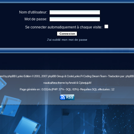
Nom d'utilisateur:
Mot de passe:
Se connecter automatiquement à chaque visite:
J'ai oublié mon mot de passe
red by
phpBB
Lyoko Edition © 2001, 2007 phpBB Group & CodeLyoko.Fr Coding Dream Team - Traduction par :
phpBB-
nauticalArea theme by Arnold & CyberjujuM
Page générée en : 0.0314s (PHP: 37% - SQL: 63%) - Requêtes SQL effectuées : 12