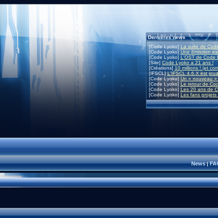
Dernières news
[Code Lyoko]
La suite de Code
[Code Lyoko]
Une émission exc
[Code Lyoko]
L'OST de Code L
[Site]
Code Lyoko a 21 ans !
[Créations]
10 millions ! (et co
[IFSCL]
L'IFSCL 4.6.X est joua
[Code Lyoko]
Un « nouveau » 
[Code Lyoko]
Le retour de Co
[Code Lyoko]
Les 20 ans de C
[Code Lyoko]
Les fans projets
News
FA
|