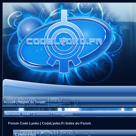
Accueil
Règles du forum
|
Bienvenue, Invité ! (
Connexion
|
S'enregistrer
)
Forum Code Lyoko | CodeLyoko.Fr Index du Forum
Connexion