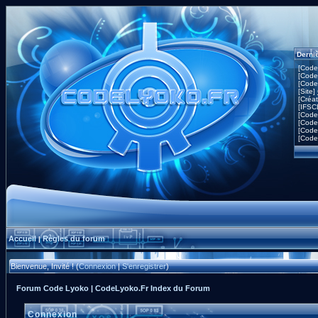
Derni
[Code
[Code
[Code
[Site]
[Créa
[IFSC
[Code
[Code
[Code
[Code
Accueil
Règles du forum
|
Bienvenue, Invité ! (
Connexion
|
S'enregistrer
)
Forum Code Lyoko | CodeLyoko.Fr Index du Forum
Connexion