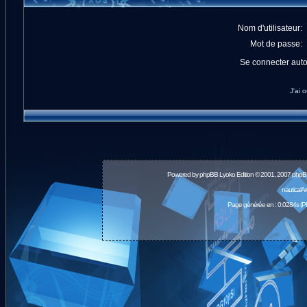
Nom d'utilisateur:
Mot de passe:
Se connecter aut
J'ai 
Powered by
phpBB
Lyoko Edition © 2001, 2007 phpB
nauticalA
Page générée en : 0.0284s (P