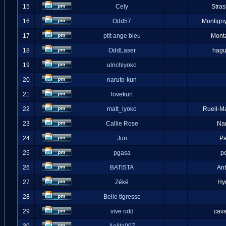
15
Cely
Stra
16
Odd57
Montigny
17
ptit ange bleu
Mont
18
OddLaser
hag
19
ulrichlyoko
20
naruto-kun
21
lovekurt
22
matt_lyoko
Rueil-M
23
Callie Rose
Na
24
Jun
Pa
25
pgasa
p
26
BATISTA
An
27
Zéké
Hy
28
Belle tigresse
29
vive odd
cava