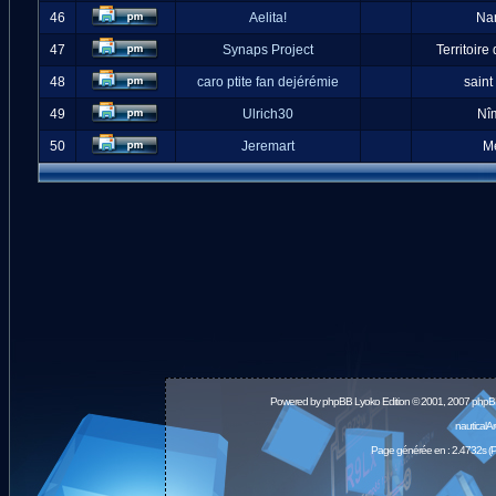
46
Aelita!
Na
47
Synaps Project
Territoire
48
caro ptite fan dejérémie
saint
49
Ulrich30
Nî
50
Jeremart
M
Powered by
phpBB
Lyoko Edition © 2001, 2007 phpB
nauticalA
Page générée en : 2.4732s (P