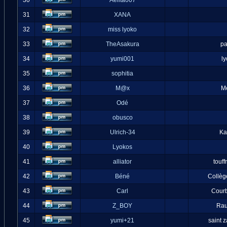
30
Aelita007
31
XANA
32
miss lyoko
33
TheAsakura
pa
34
yumi001
l
35
sophitia
36
M@x
M
37
Odé
38
obusco
39
Ulrich-34
Ka
40
Lyokos
41
alliator
touff
42
Béné
Collèg
43
Carl
Cour
44
Z_BOY
Ra
45
yumi+21
saint 