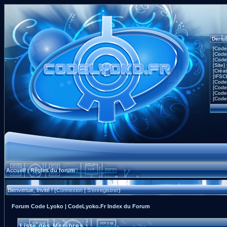
Derni
[Code
[Code
[Code
[Site]
[Créa
[IFSC
[Code
[Code
[Code
[Code
Accueil
Règles du forum
|
Bienvenue, Invité ! (
Connexion
|
S'enregistrer
)
Forum Code Lyoko | CodeLyoko.Fr Index du Forum
Liste des Membres