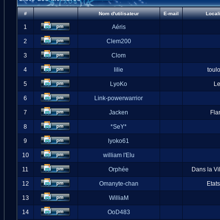
#
Nom d'utilisateur
E-mail
Local
1
Aéris
2
Clem200
3
Clom
4
lilie
toul
5
LyoKo
L
6
Link-powerwarrior
7
Jacken
Fla
8
*SeY*
9
lyoko61
10
william l'Elu
11
Orphée
Dans la Vi
12
Omanyte-chan
Etat
13
WilliaM
14
OoD483