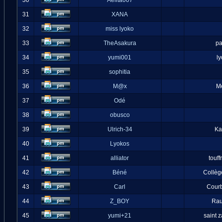
30
Aelita007
31
XANA
32
miss lyoko
33
TheAsakura
pa
34
yumi001
l
35
sophitia
36
M@x
M
37
Odé
38
obusco
39
Ulrich-34
Ka
40
Lyokos
41
alliator
touff
42
Béné
Collèg
43
Carl
Cour
44
Z_BOY
Ra
45
yumi+21
saint 