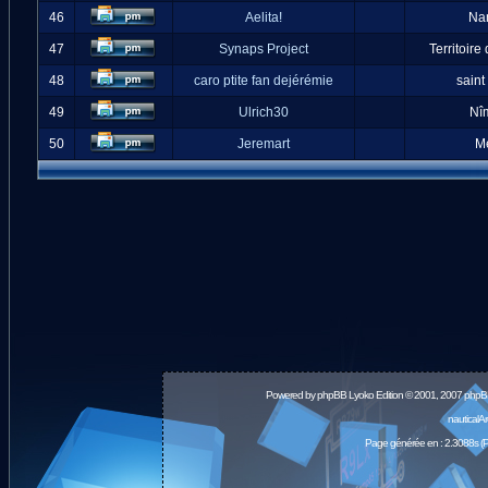
46
Aelita!
Na
47
Synaps Project
Territoire
48
caro ptite fan dejérémie
saint
49
Ulrich30
Nî
50
Jeremart
M
Powered by
phpBB
Lyoko Edition © 2001, 2007 phpB
nauticalA
Page générée en : 2.3088s (P