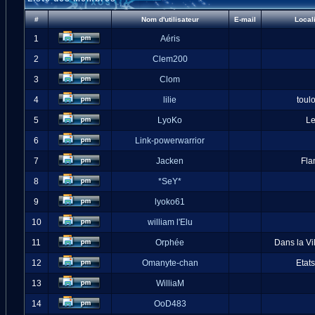
#
Nom d'utilisateur
E-mail
Local
1
Aéris
2
Clem200
3
Clom
4
lilie
toul
5
LyoKo
L
6
Link-powerwarrior
7
Jacken
Fla
8
*SeY*
9
lyoko61
10
william l'Elu
11
Orphée
Dans la Vi
12
Omanyte-chan
Etat
13
WilliaM
14
OoD483