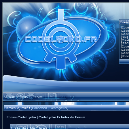
Derni
[Code
[Code
[Code
[Site]
[Créa
[IFSC
[Code
[Code
[Code
[Code
Accueil
Règles du forum
|
Bienvenue, Invité ! (
Connexion
|
S'enregistrer
)
Forum Code Lyoko | CodeLyoko.Fr Index du Forum
Liste des Membres