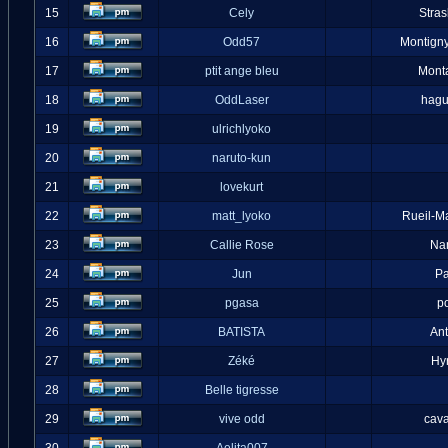
15
Cely
Stra
16
Odd57
Montigny
17
ptit ange bleu
Mont
18
OddLaser
hag
19
ulrichlyoko
20
naruto-kun
21
lovekurt
22
matt_lyoko
Rueil-M
23
Callie Rose
Na
24
Jun
Pa
25
pgasa
p
26
BATISTA
An
27
Zéké
Hy
28
Belle tigresse
29
vive odd
cava