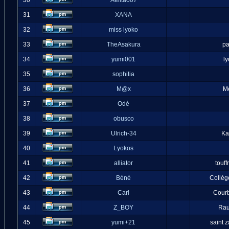
30
Aelita007
31
XANA
32
miss lyoko
33
TheAsakura
pa
34
yumi001
l
35
sophitia
36
M@x
M
37
Odé
38
obusco
39
Ulrich-34
Ka
40
Lyokos
41
alliator
touff
42
Béné
Collèg
43
Carl
Cour
44
Z_BOY
Ra
45
yumi+21
saint 