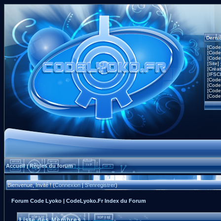
Derni
[Code
[Code
[Code
[Site]
[Créa
[IFSC
[Code
[Code
[Code
[Code
Accueil
Règles du forum
|
Bienvenue, Invité ! (
Connexion
|
S'enregistrer
)
Forum Code Lyoko | CodeLyoko.Fr Index du Forum
Liste des Membres