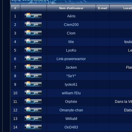
#
Nom d'utilisateur
E-mail
Local
1
Aéris
2
Clem200
3
Clom
4
lilie
toul
5
LyoKo
L
6
Link-powerwarrior
7
Jacken
Fla
8
*SeY*
9
lyoko61
10
william l'Elu
11
Orphée
Dans la Vi
12
Omanyte-chan
Etat
13
WilliaM
14
OoD483