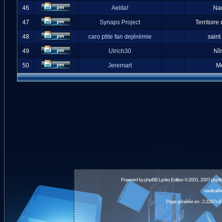
46
Aelita!
Na
47
Synaps Project
Territoire
48
caro ptite fan dejérémie
saint
49
Ulrich30
Nî
50
Jeremart
M
Powered by
phpBB
Lyoko Edition © 2001, 2007 phpB
nauticalA
Page générée en : 2.2247s (P