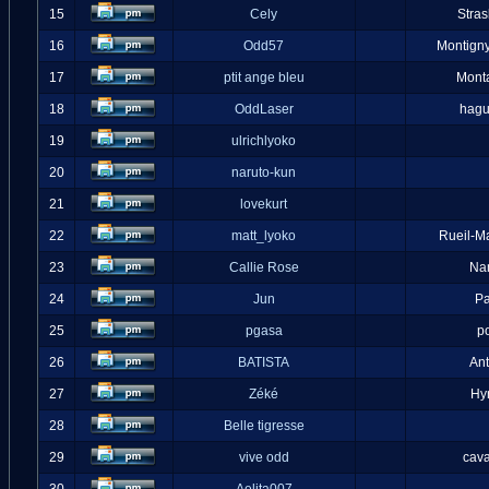
15
Cely
Stra
16
Odd57
Montigny
17
ptit ange bleu
Mont
18
OddLaser
hag
19
ulrichlyoko
20
naruto-kun
21
lovekurt
22
matt_lyoko
Rueil-M
23
Callie Rose
Na
24
Jun
Pa
25
pgasa
p
26
BATISTA
An
27
Zéké
Hy
28
Belle tigresse
29
vive odd
cava