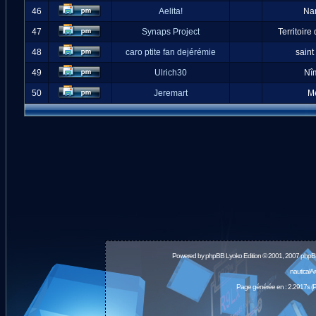
46
Aelita!
Na
47
Synaps Project
Territoire
48
caro ptite fan dejérémie
saint
49
Ulrich30
Nî
50
Jeremart
M
Powered by
phpBB
Lyoko Edition © 2001, 2007 phpB
nauticalA
Page générée en : 2.2917s (P