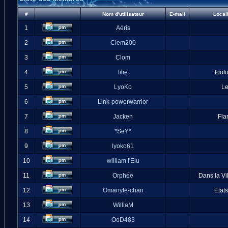
#
Nom d'utilisateur
E-mail
Local
1
Aéris
2
Clem200
3
Clom
4
lilie
toul
5
LyoKo
L
6
Link-powerwarrior
7
Jacken
Fla
8
*SeY*
9
lyoko61
10
william l'Elu
11
Orphée
Dans la Vi
12
Omanyte-chan
Etat
13
WilliaM
14
OoD483