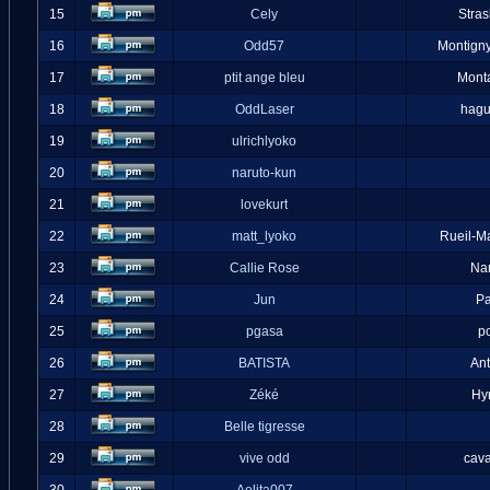
15
Cely
Stra
16
Odd57
Montigny
17
ptit ange bleu
Mont
18
OddLaser
hag
19
ulrichlyoko
20
naruto-kun
21
lovekurt
22
matt_lyoko
Rueil-M
23
Callie Rose
Na
24
Jun
Pa
25
pgasa
p
26
BATISTA
An
27
Zéké
Hy
28
Belle tigresse
29
vive odd
cava