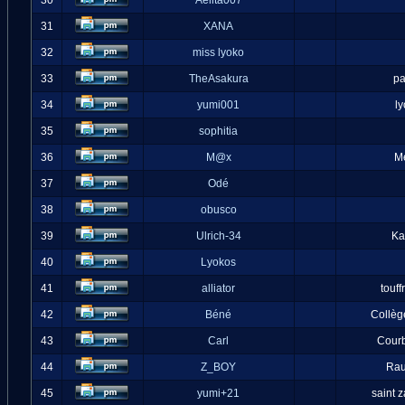
30
Aelita007
31
XANA
32
miss lyoko
33
TheAsakura
pa
34
yumi001
l
35
sophitia
36
M@x
M
37
Odé
38
obusco
39
Ulrich-34
Ka
40
Lyokos
41
alliator
touff
42
Béné
Collèg
43
Carl
Cour
44
Z_BOY
Ra
45
yumi+21
saint 