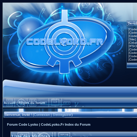
Derni
[Code
[Code
[Code
[Site]
[Créa
[IFSC
[Code
[Code
[Code
[Code
Accueil
Règles du forum
|
Bienvenue, Invité ! (
Connexion
|
S'enregistrer
)
Forum Code Lyoko | CodeLyoko.Fr Index du Forum
Liste des Membres