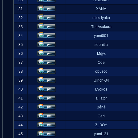
30
Aelita007
31
XANA
32
miss lyoko
33
TheAsakura
34
yumi001
35
sophitia
36
M@x
37
Odé
38
obusco
39
Ulrich-34
40
Lyokos
41
alliator
42
Béné
43
Carl
44
Z_BOY
45
yumi+21