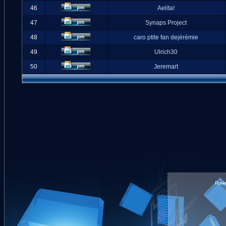
46
Aelita!
47
Synaps Project
48
caro ptite fan dejérémie
49
Ulrich30
50
Jeremart
Powe