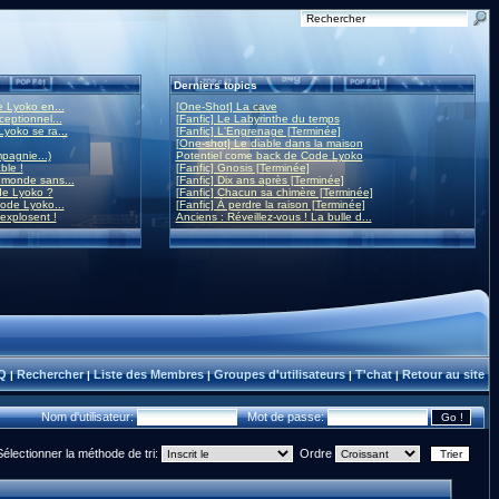
Derniers topics
 Lyoko en...
[One-Shot] La cave
eptionnel...
[Fanfic] Le Labyrinthe du temps
yoko se ra...
[Fanfic] L'Engrenage [Terminée]
[One-shot] Le diable dans la maison
mpagnie...)
Potentiel come back de Code Lyoko
ble !
[Fanfic] Gnosis [Terminée]
monde sans...
[Fanfic] Dix ans après [Terminée]
de Lyoko ?
[Fanfic] Chacun sa chimère [Terminée]
ode Lyoko...
[Fanfic] À perdre la raison [Terminée]
 explosent !
Anciens : Réveillez-vous ! La bulle d...
Q
Rechercher
Liste des Membres
Groupes d'utilisateurs
T'chat
Retour au site
|
|
|
|
|
Nom d'utilisateur:
Mot de passe:
Sélectionner la méthode de tri:
Ordre