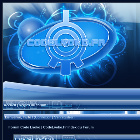
Accueil
Règles du forum
|
Bienvenue, Invité ! (
Connexion
|
S'enregistrer
)
Forum Code Lyoko | CodeLyoko.Fr Index du Forum
Liste des Membres