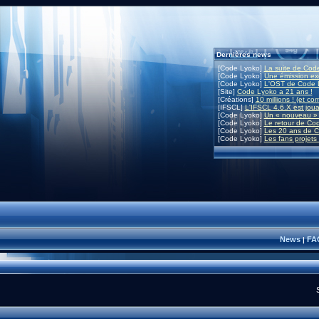
Dernières news
[Code Lyoko]
La suite de Code
[Code Lyoko]
Une émission exc
[Code Lyoko]
L'OST de Code L
[Site]
Code Lyoko a 21 ans !
[Créations]
10 millions ! (et co
[IFSCL]
L'IFSCL 4.6.X est joua
[Code Lyoko]
Un « nouveau » 
[Code Lyoko]
Le retour de Co
[Code Lyoko]
Les 20 ans de C
[Code Lyoko]
Les fans projets
News
FA
|