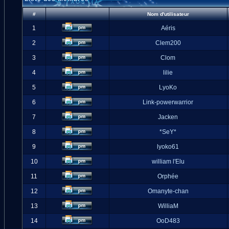
#
Nom d'utilisateur
1
Aéris
2
Clem200
3
Clom
4
lilie
5
LyoKo
6
Link-powerwarrior
7
Jacken
8
*SeY*
9
lyoko61
10
william l'Elu
11
Orphée
12
Omanyte-chan
13
WilliaM
14
OoD483