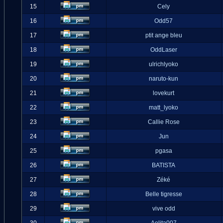
15
Cely
16
Odd57
17
ptit ange bleu
18
OddLaser
19
ulrichlyoko
20
naruto-kun
21
lovekurt
22
matt_lyoko
23
Callie Rose
24
Jun
25
pgasa
26
BATISTA
27
Zéké
28
Belle tigresse
29
vive odd