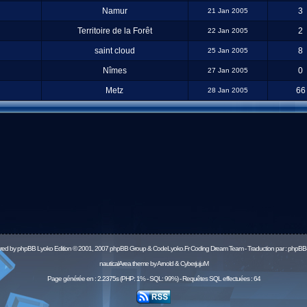
Namur
3
21 Jan 2005
Territoire de la Forêt
2
22 Jan 2005
saint cloud
8
25 Jan 2005
Nîmes
0
27 Jan 2005
Metz
66
28 Jan 2005
red by
phpBB
Lyoko Edition © 2001, 2007 phpBB Group & CodeLyoko.Fr Coding Dream Team - Traduction par :
phpBB-
nauticalArea theme by Arnold & CyberjujuM
Page générée en : 2.2375s (PHP: 1% - SQL: 99%) - Requêtes SQL effectuées : 64