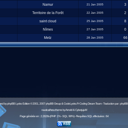
Namur
3
21 Jan 2005
Territoire de la Forêt
2
22 Jan 2005
saint cloud
8
25 Jan 2005
Nîmes
0
27 Jan 2005
Metz
66
28 Jan 2005
red by
phpBB
Lyoko Edition © 2001, 2007 phpBB Group & CodeLyoko.Fr Coding Dream Team - Traduction par :
phpBB-
nauticalArea theme by Arnold & CyberjujuM
Page générée en : 2.2828s (PHP: 1% - SQL: 99%) - Requêtes SQL effectuées : 64