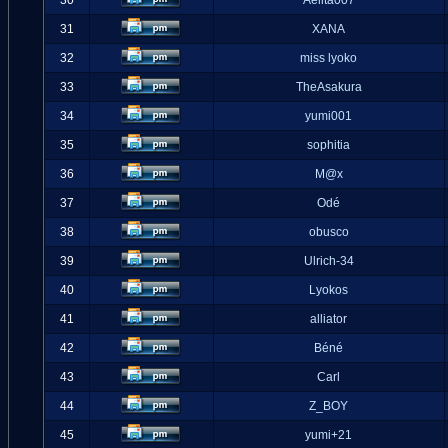
30
Aelita007
31
XANA
32
miss lyoko
33
TheAsakura
34
yumi001
35
sophitia
36
M@x
37
Odé
38
obusco
39
Ulrich-34
40
Lyokos
41
alliator
42
Béné
43
Carl
44
Z_BOY
45
yumi+21