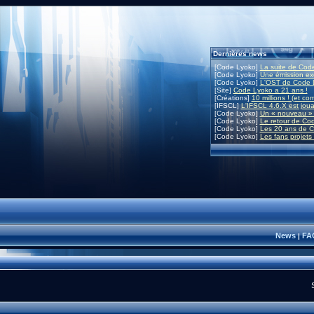
Dernières news
[Code Lyoko]
La suite de Code
[Code Lyoko]
Une émission exc
[Code Lyoko]
L'OST de Code L
[Site]
Code Lyoko a 21 ans !
[Créations]
10 millions ! (et co
[IFSCL]
L'IFSCL 4.6.X est joua
[Code Lyoko]
Un « nouveau » 
[Code Lyoko]
Le retour de Co
[Code Lyoko]
Les 20 ans de C
[Code Lyoko]
Les fans projets
News
FA
|