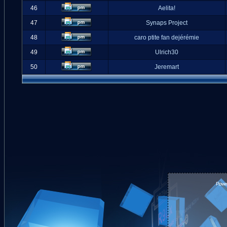
46
Aelita!
47
Synaps Project
48
caro ptite fan dejérémie
49
Ulrich30
50
Jeremart
Powe