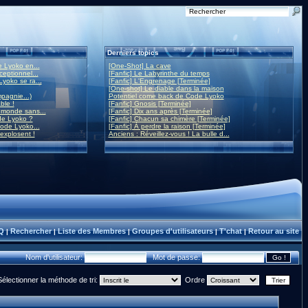
Derniers topics
 Lyoko en...
[One-Shot] La cave
eptionnel...
[Fanfic] Le Labyrinthe du temps
yoko se ra...
[Fanfic] L'Engrenage [Terminée]
[One-shot] Le diable dans la maison
mpagnie...)
Potentiel come back de Code Lyoko
ble !
[Fanfic] Gnosis [Terminée]
monde sans...
[Fanfic] Dix ans après [Terminée]
de Lyoko ?
[Fanfic] Chacun sa chimère [Terminée]
ode Lyoko...
[Fanfic] À perdre la raison [Terminée]
 explosent !
Anciens : Réveillez-vous ! La bulle d...
Q
Rechercher
Liste des Membres
Groupes d'utilisateurs
T'chat
Retour au site
|
|
|
|
|
Nom d'utilisateur:
Mot de passe:
Sélectionner la méthode de tri:
Ordre