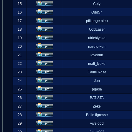
15
Cely
16
Odd57
17
ptit ange bleu
18
OddLaser
19
ulrichlyoko
20
naruto-kun
21
lovekurt
22
matt_lyoko
23
Callie Rose
24
Jun
25
pgasa
26
BATISTA
27
Zéké
28
Belle tigresse
29
vive odd