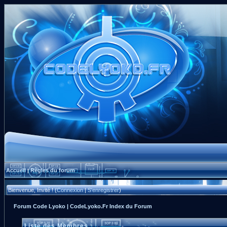
Accueil
Règles du forum
|
Bienvenue, Invité ! (
Connexion
|
S'enregistrer
)
Forum Code Lyoko | CodeLyoko.Fr Index du Forum
Liste des Membres