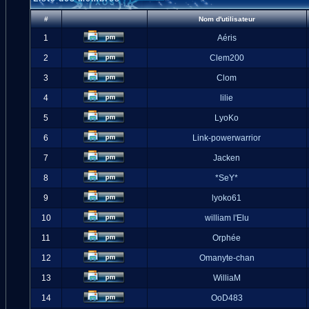
#
Nom d'utilisateur
1
Aéris
2
Clem200
3
Clom
4
lilie
5
LyoKo
6
Link-powerwarrior
7
Jacken
8
*SeY*
9
lyoko61
10
william l'Elu
11
Orphée
12
Omanyte-chan
13
WilliaM
14
OoD483