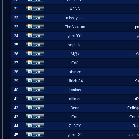
30
Aelita007
31
XANA
32
miss lyoko
33
TheAsakura
pa
34
yumi001
l
35
sophitia
36
M@x
M
37
Odé
38
obusco
39
Ulrich-34
Ka
40
Lyokos
41
alliator
touff
42
Béné
Collèg
43
Carl
Cour
44
Z_BOY
Ra
45
yumi+21
saint 