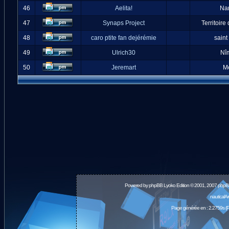
46
Aelita!
Na
47
Synaps Project
Territoire
48
caro ptite fan dejérémie
saint
49
Ulrich30
Nî
50
Jeremart
M
Powered by
phpBB
Lyoko Edition © 2001, 2007 phpB
nauticalA
Page générée en : 2.2759s (P