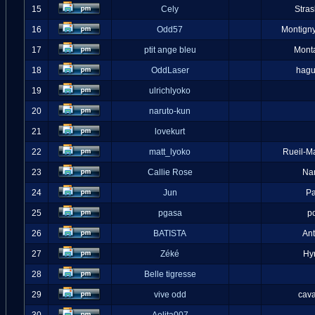
15
Cely
Stra
16
Odd57
Montigny
17
ptit ange bleu
Mont
18
OddLaser
hag
19
ulrichlyoko
20
naruto-kun
21
lovekurt
22
matt_lyoko
Rueil-M
23
Callie Rose
Na
24
Jun
Pa
25
pgasa
p
26
BATISTA
An
27
Zéké
Hy
28
Belle tigresse
29
vive odd
cava