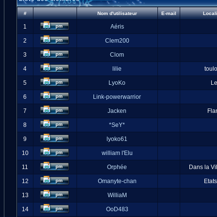
#
Nom d'utilisateur
E-mail
Local
1
Aéris
2
Clem200
3
Clom
4
lilie
toul
5
LyoKo
L
6
Link-powerwarrior
7
Jacken
Fla
8
*SeY*
9
lyoko61
10
william l'Elu
11
Orphée
Dans la Vi
12
Omanyte-chan
Etat
13
WilliaM
14
OoD483