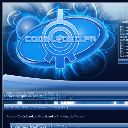
Derni
[Code
[Code
[Code
[Site]
[Créa
[IFSC
[Code
[Code
[Code
[Code
Accueil
Règles du forum
|
Bienvenue, Invité ! (
Connexion
|
S'enregistrer
)
Forum Code Lyoko | CodeLyoko.Fr Index du Forum
Liste des Membres