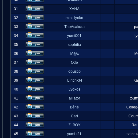
30
Aelita007
31
XANA
32
miss lyoko
33
TheAsakura
pa
34
yumi001
l
35
sophitia
36
M@x
M
37
Odé
38
obusco
39
Ulrich-34
Ka
40
Lyokos
41
alliator
touff
42
Béné
Collèg
43
Carl
Cour
44
Z_BOY
Ra
45
yumi+21
saint 