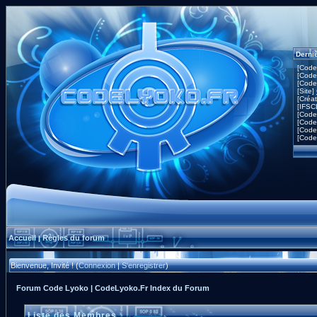
Derni
[Code
[Code
[Code
[Site]
[Créa
[IFSC
[Code
[Code
[Code
[Code
Accueil
Règles du forum
|
Bienvenue, Invité ! (
Connexion
|
S'enregistrer
)
Forum Code Lyoko | CodeLyoko.Fr Index du Forum
Liste des Membres