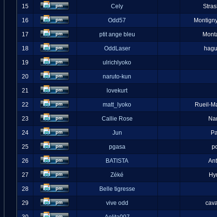
15
Cely
Stra
16
Odd57
Montigny
17
ptit ange bleu
Mont
18
OddLaser
hag
19
ulrichlyoko
20
naruto-kun
21
lovekurt
22
matt_lyoko
Rueil-M
23
Callie Rose
Na
24
Jun
Pa
25
pgasa
p
26
BATISTA
An
27
Zéké
Hy
28
Belle tigresse
29
vive odd
cava