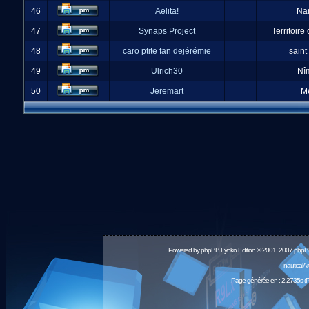
46
Aelita!
Na
47
Synaps Project
Territoire
48
caro ptite fan dejérémie
saint
49
Ulrich30
Nî
50
Jeremart
M
Powered by
phpBB
Lyoko Edition © 2001, 2007 phpB
nauticalA
Page générée en : 2.2735s (P