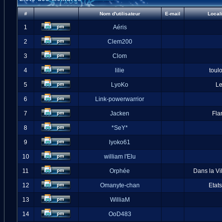
#
Nom d'utilisateur
E-mail
Local
1
Aéris
2
Clem200
3
Clom
4
lilie
toul
5
LyoKo
L
6
Link-powerwarrior
7
Jacken
Fla
8
*SeY*
9
lyoko61
10
william l'Elu
11
Orphée
Dans la Vi
12
Omanyte-chan
Etat
13
WilliaM
14
OoD483