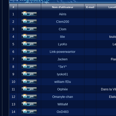
#
Nom d'utilisateur
E-mail
Local
1
Aéris
2
Clem200
3
Clom
4
lilie
toul
5
LyoKo
L
6
Link-powerwarrior
7
Jacken
Fla
8
*SeY*
9
lyoko61
10
william l'Elu
11
Orphée
Dans la Vi
12
Omanyte-chan
Etat
13
WilliaM
14
OoD483