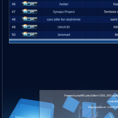
46
Aelita!
Na
47
Synaps Project
Territoire
48
caro ptite fan dejérémie
saint
49
Ulrich30
Nî
50
Jeremart
M
Powered by
phpBB
Lyoko Edition © 2001, 2007 phpB
nauticalA
Page générée en : 2.4476s (P