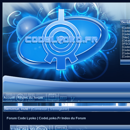
Derni
[Code
[Code
[Code
[Site]
[Créa
[IFSC
[Code
[Code
[Code
[Code
Accueil
Règles du forum
|
Bienvenue, Invité ! (
Connexion
|
S'enregistrer
)
Forum Code Lyoko | CodeLyoko.Fr Index du Forum
Liste des Membres