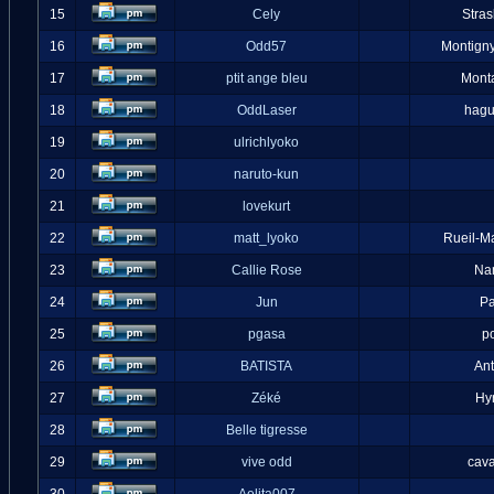
15
Cely
Stra
16
Odd57
Montigny
17
ptit ange bleu
Mont
18
OddLaser
hag
19
ulrichlyoko
20
naruto-kun
21
lovekurt
22
matt_lyoko
Rueil-M
23
Callie Rose
Na
24
Jun
Pa
25
pgasa
p
26
BATISTA
An
27
Zéké
Hy
28
Belle tigresse
29
vive odd
cava