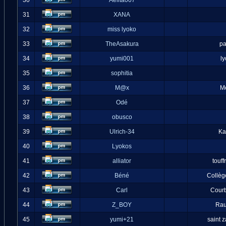
30
Aelita007
31
XANA
32
miss lyoko
33
TheAsakura
pa
34
yumi001
l
35
sophitia
36
M@x
M
37
Odé
38
obusco
39
Ulrich-34
Ka
40
Lyokos
41
alliator
touff
42
Béné
Collèg
43
Carl
Cour
44
Z_BOY
Ra
45
yumi+21
saint 