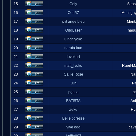
15
Cely
Stra
16
Odd57
Montigny
17
ptit ange bleu
Mont
18
OddLaser
hag
19
ulrichlyoko
20
naruto-kun
21
lovekurt
22
matt_lyoko
Rueil-M
23
Callie Rose
Na
24
Jun
Pa
25
pgasa
p
26
BATISTA
An
27
Zéké
Hy
28
Belle tigresse
29
vive odd
cava