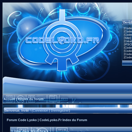
Derni
[Code
[Code
[Code
[Site]
[Créa
[IFSC
[Code
[Code
[Code
[Code
Accueil
Règles du forum
|
Bienvenue, Invité ! (
Connexion
|
S'enregistrer
)
Forum Code Lyoko | CodeLyoko.Fr Index du Forum
Liste des Membres