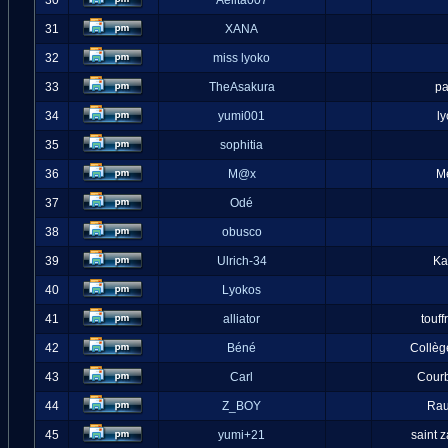
30
Aelita007
31
XANA
32
miss lyoko
33
TheAsakura
pa
34
yumi001
l
35
sophitia
36
M@x
M
37
Odé
38
obusco
39
Ulrich-34
Ka
40
Lyokos
41
alliator
touff
42
Béné
Collèg
43
Carl
Cour
44
Z_BOY
Ra
45
yumi+21
saint 