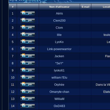
#
Nom d'utilisateur
E-mail
Local
1
Aéris
2
Clem200
3
Clom
4
lilie
toul
5
LyoKo
L
6
Link-powerwarrior
7
Jacken
Fla
8
*SeY*
9
lyoko61
10
william l'Elu
11
Orphée
Dans la Vi
12
Omanyte-chan
Etat
13
WilliaM
14
OoD483