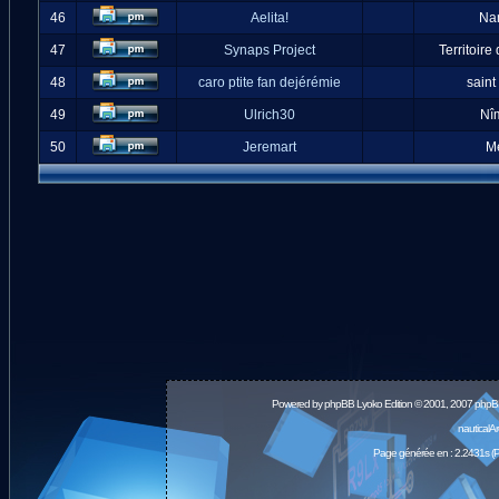
46
Aelita!
Na
47
Synaps Project
Territoire
48
caro ptite fan dejérémie
saint
49
Ulrich30
Nî
50
Jeremart
M
Powered by
phpBB
Lyoko Edition © 2001, 2007 phpB
nauticalA
Page générée en : 2.2431s (P